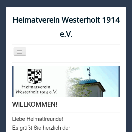
Heimatverein Westerholt 1914
e.V.
Navigation
an/aus
START
KONTAKT
IMPRESSUM
DATENSCHUTZ
WILLKOMMEN!
Liebe Heimatfreunde!
Es grüßt Sie herzlich der