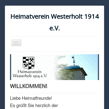
Heimatverein Westerholt 1914
e.V.
Navigation
an/aus
START
KONTAKT
IMPRESSUM
DATENSCHUTZ
WILLKOMMEN!
Liebe Heimatfreunde!
Es grüßt Sie herzlich der