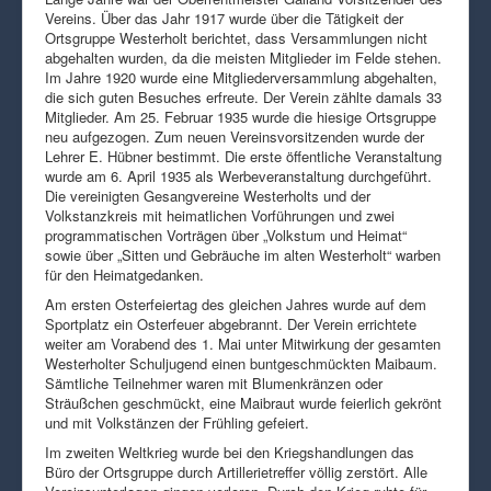
Vereins. Über das Jahr 1917 wurde über die Tätigkeit der
Ortsgruppe Westerholt berichtet, dass Versammlungen nicht
abgehalten wurden, da die meisten Mitglieder im Felde stehen.
Im Jahre 1920 wurde eine Mitgliederversammlung abgehalten,
die sich guten Besuches erfreute. Der Verein zählte damals 33
Mitglieder. Am 25. Februar 1935 wurde die hiesige Ortsgruppe
neu aufgezogen. Zum neuen Vereinsvorsitzenden wurde der
Lehrer E. Hübner bestimmt. Die erste öffentliche Veranstaltung
wurde am 6. April 1935 als Werbeveranstaltung durchgeführt.
Die vereinigten Gesangvereine Westerholts und der
Volkstanzkreis mit heimatlichen Vorführungen und zwei
programmatischen Vorträgen über „Volkstum und Heimat“
sowie über „Sitten und Gebräuche im alten Westerholt“ warben
für den Heimatgedanken.
Am ersten Osterfeiertag des gleichen Jahres wurde auf dem
Sportplatz ein Osterfeuer abgebrannt. Der Verein errichtete
weiter am Vorabend des 1. Mai unter Mitwirkung der gesamten
Westerholter Schuljugend einen buntgeschmückten Maibaum.
Sämtliche Teilnehmer waren mit Blumenkränzen oder
Sträußchen geschmückt, eine Maibraut wurde feierlich gekrönt
und mit Volkstänzen der Frühling gefeiert.
Im zweiten Weltkrieg wurde bei den Kriegshandlungen das
Büro der Ortsgruppe durch Artillerietreffer völlig zerstört. Alle