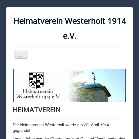
Heimatverein Westerholt 1914
e.V.
Navigation
an/aus
START
KONTAKT
IMPRESSUM
DATENSCHUTZ
HEIMATVEREIN
Der Heimatverein Westerholt wurde am 30. April 1914
gegründet.
Lange Jahre war der Oberrentmeister Galland Vorsitzender des