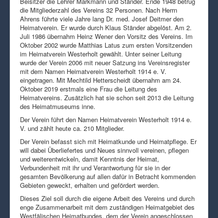
Beisitzer die Lehrer Markmann und Ständer. Ende 1948 betrug
die Mitgliederzahl des Vereins 32 Personen. Nach Herrn
Ahrens führte viele Jahre lang Dr. med. Josef Deitmer den
Heimatverein. Er wurde durch Klaus Ständer abgelöst. Am 2.
Juli 1986 übernahm Heinz Wener den Vorsitz des Vereins. Im
Oktober 2002 wurde Matthias Latus zum ersten Vorsitzenden
im Heimatverein Westerholt gewählt. Unter seiner Leitung
wurde der Verein 2006 mit neuer Satzung ins Vereinsregister
mit dem Namen Heimatverein Westerholt 1914 e. V.
eingetragen. Mit Mechtild Hetterscheidt übernahm am 24.
Oktober 2019 erstmals eine Frau die Leitung des
Heimatvereins. Zusätzlich hat sie schon seit 2013 die Leitung
des Heimatmuseums inne.
Der Verein führt den Namen Heimatverein Westerholt 1914 e.
V. und zählt heute ca. 210 Mitglieder.
Der Verein befasst sich mit Heimatkunde und Heimatpflege. Er
will dabei Überliefertes und Neues sinnvoll vereinen, pflegen
und weiterentwickeln, damit Kenntnis der Heimat,
Verbundenheit mit ihr und Verantwortung für sie in der
gesamten Bevölkerung auf allen dafür in Betracht kommenden
Gebieten geweckt, erhalten und gefördert werden.
Dieses Ziel soll durch die eigene Arbeit des Vereins und durch
enge Zusammenarbeit mit dem zuständigen Heimatgebiet des
Westfälischen Heimatbundes, dem der Verein angeschlossen