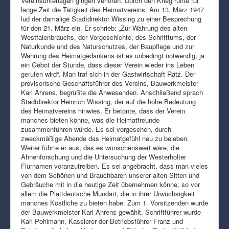
Vereinsunterlagen gingen verloren. Durch den Krieg ruhte für
lange Zeit die Tätigkeit des Heimatvereins. Am 13. März 1947
lud der damalige Stadtdirektor Wissing zu einer Besprechung
für den 21. März ein. Er schrieb: „Zur Wahrung des alten
Westfalenbrauchs, der Vorgeschichte, des Schrifttums, der
Naturkunde und des Naturschutzes, der Baupflege und zur
Wahrung des Heimatgedankens ist es unbedingt notwendig, ja
ein Gebot der Stunde, dass dieser Verein wieder ins Leben
gerufen wird“. Man traf sich in der Gastwirtschaft Rätz. Der
provisorische Geschäftsführer des Vereins, Bauwerkmeister
Karl Ahrens, begrüßte die Anwesenden. Anschließend sprach
Stadtdirektor Heinrich Wissing, der auf die hohe Bedeutung
des Heimatvereins hinwies. Er betonte, dass der Verein
manches bieten könne, was die Heimatfreunde
zusammenführen würde. Es sei vorgesehen, durch
zweckmäßige Abende das Heimatgefühl neu zu beleben.
Weiter führte er aus, das es wünschenswert wäre, die
Ahnenforschung und die Untersuchung der Westerholter
Flurnamen voranzutreiben. Es sei angebracht, dass man vieles
von dem Schönen und Brauchbaren unserer alten Sitten und
Gebräuche mit in die heutige Zeit übernehmen könne, so vor
allem die Plattdeutsche Mundart, die in ihrer Urwüchsigkeit
manches Köstliche zu bieten habe. Zum 1. Vorsitzenden wurde
der Bauwerkmeister Karl Ahrens gewählt. Schriftführer wurde
Karl Pohlmann, Kassierer der Betriebsführer Franz und