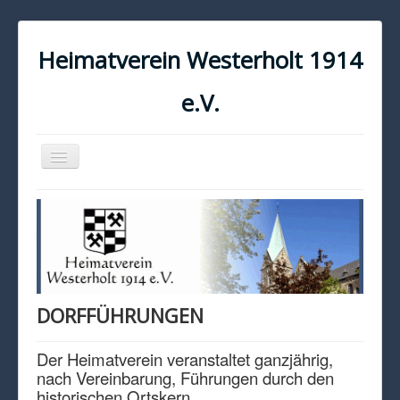
Heimatverein Westerholt 1914
e.V.
Navigation
an/aus
START
KONTAKT
IMPRESSUM
DATENSCHUTZ
DORFFÜHRUNGEN
Der Heimatverein veranstaltet ganzjährig,
nach Vereinbarung, Führungen durch den
historischen Ortskern.