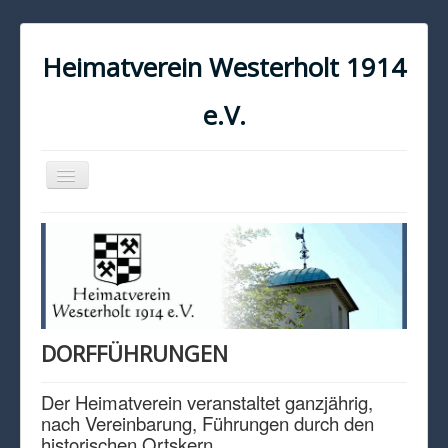
Heimatverein Westerholt 1914
e.V.
Navigation
an/aus
START
KONTAKT
IMPRESSUM
DATENSCHUTZ
DORFFÜHRUNGEN
Der Heimatverein veranstaltet ganzjährig,
nach Vereinbarung, Führungen durch den
historischen Ortskern.