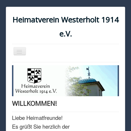
Heimatverein Westerholt 1914
e.V.
Navigation
an/aus
START
KONTAKT
IMPRESSUM
DATENSCHUTZ
WILLKOMMEN!
Liebe Heimatfreunde!
Es grüßt Sie herzlich der