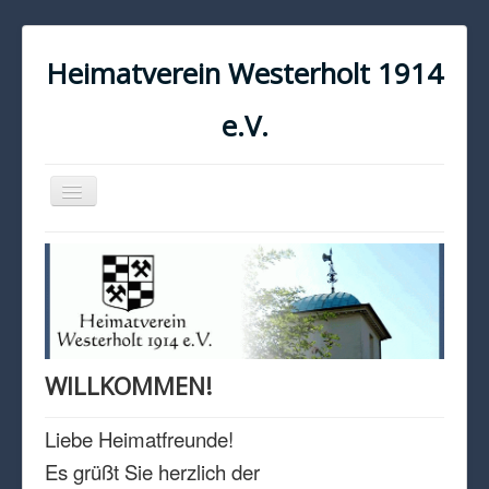
Heimatverein Westerholt 1914
e.V.
Navigation
an/aus
START
KONTAKT
IMPRESSUM
DATENSCHUTZ
WILLKOMMEN!
Liebe Heimatfreunde!
Es grüßt Sie herzlich der