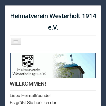
Heimatverein Westerholt 1914
e.V.
Navigation
an/aus
START
KONTAKT
IMPRESSUM
DATENSCHUTZ
WILLKOMMEN!
Liebe Heimatfreunde!
Es grüßt Sie herzlich der