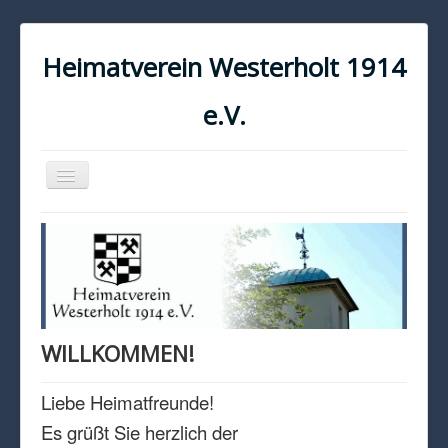
Heimatverein Westerholt 1914
e.V.
Navigation
an/aus
START
KONTAKT
IMPRESSUM
DATENSCHUTZ
WILLKOMMEN!
Liebe Heimatfreunde!
Es grüßt Sie herzlich der