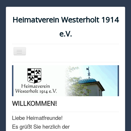
Heimatverein Westerholt 1914
e.V.
Navigation
an/aus
START
KONTAKT
IMPRESSUM
DATENSCHUTZ
WILLKOMMEN!
Liebe Heimatfreunde!
Es grüßt Sie herzlich der