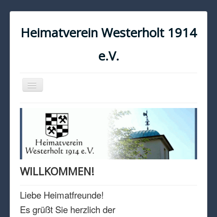
Heimatverein Westerholt 1914
e.V.
Navigation
an/aus
START
KONTAKT
IMPRESSUM
DATENSCHUTZ
WILLKOMMEN!
Liebe Heimatfreunde!
Es grüßt Sie herzlich der