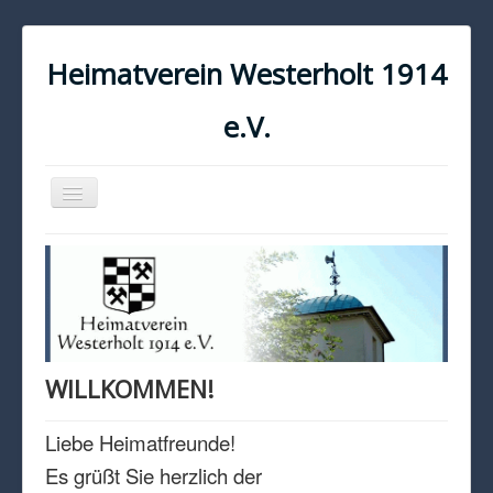
Heimatverein Westerholt 1914
e.V.
Navigation
an/aus
START
KONTAKT
IMPRESSUM
DATENSCHUTZ
WILLKOMMEN!
Liebe Heimatfreunde!
Es grüßt Sie herzlich der