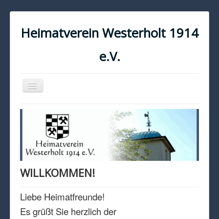
Heimatverein Westerholt 1914
e.V.
Navigation
an/aus
START
KONTAKT
IMPRESSUM
DATENSCHUTZ
WILLKOMMEN!
Liebe Heimatfreunde!
Es grüßt Sie herzlich der