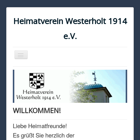
Heimatverein Westerholt 1914
e.V.
Navigation
an/aus
START
KONTAKT
IMPRESSUM
DATENSCHUTZ
WILLKOMMEN!
Liebe Heimatfreunde!
Es grüßt Sie herzlich der