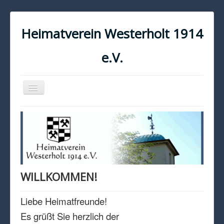
Heimatverein Westerholt 1914
e.V.
Navigation
an/aus
START
KONTAKT
IMPRESSUM
DATENSCHUTZ
WILLKOMMEN!
Liebe Heimatfreunde!
Es grüßt Sie herzlich der