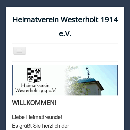
Heimatverein Westerholt 1914
e.V.
Navigation
an/aus
START
KONTAKT
IMPRESSUM
DATENSCHUTZ
WILLKOMMEN!
Liebe Heimatfreunde!
Es grüßt Sie herzlich der