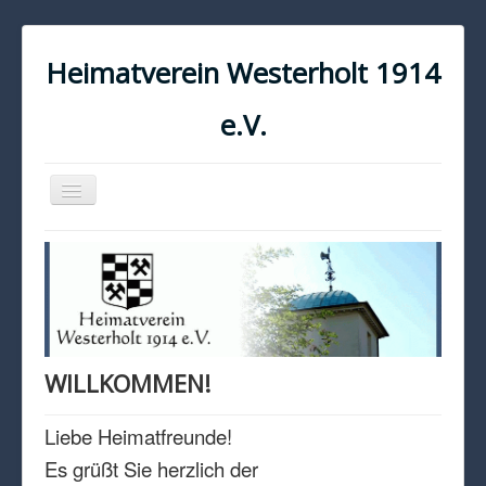
Heimatverein Westerholt 1914
e.V.
Navigation
an/aus
START
KONTAKT
IMPRESSUM
DATENSCHUTZ
WILLKOMMEN!
Liebe Heimatfreunde!
Es grüßt Sie herzlich der