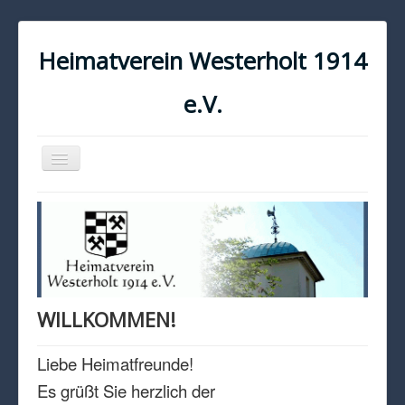
Heimatverein Westerholt 1914
e.V.
Navigation
an/aus
START
KONTAKT
IMPRESSUM
DATENSCHUTZ
WILLKOMMEN!
Liebe Heimatfreunde!
Es grüßt Sie herzlich der