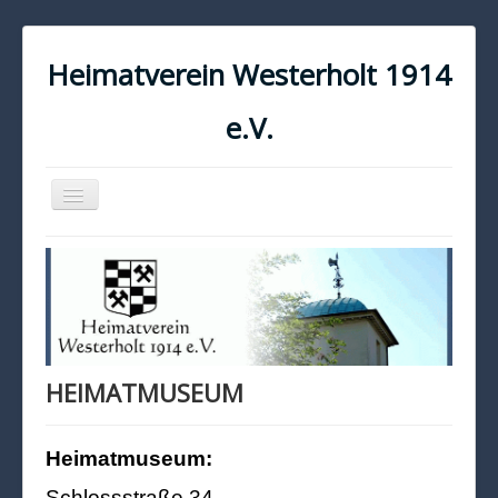
Heimatverein Westerholt 1914
e.V.
Navigation
an/aus
START
KONTAKT
IMPRESSUM
DATENSCHUTZ
HEIMATMUSEUM
Heimatmuseum:
Schlossstraße 34