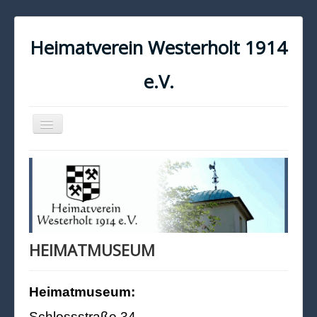
Heimatverein Westerholt 1914
e.V.
Navigation
an/aus
START
KONTAKT
IMPRESSUM
DATENSCHUTZ
HEIMATMUSEUM
Heimatmuseum:
Schlossstraße 34