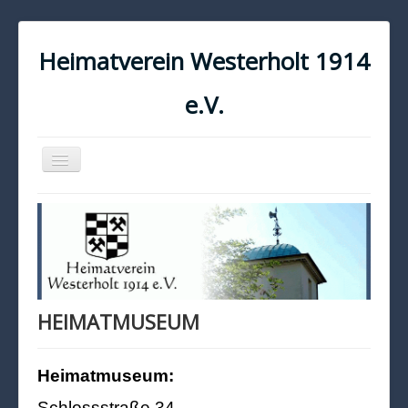
Heimatverein Westerholt 1914
e.V.
Navigation
an/aus
START
KONTAKT
IMPRESSUM
DATENSCHUTZ
HEIMATMUSEUM
Heimatmuseum:
Schlossstraße 34