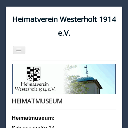
Heimatverein Westerholt 1914
e.V.
Navigation
an/aus
START
KONTAKT
IMPRESSUM
DATENSCHUTZ
HEIMATMUSEUM
Heimatmuseum:
Schlossstraße 34