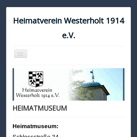
Heimatverein Westerholt 1914
e.V.
Navigation
an/aus
START
KONTAKT
IMPRESSUM
DATENSCHUTZ
HEIMATMUSEUM
Heimatmuseum:
Schlossstraße 34