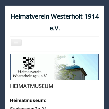
Heimatverein Westerholt 1914
e.V.
Navigation
an/aus
START
KONTAKT
IMPRESSUM
DATENSCHUTZ
HEIMATMUSEUM
Heimatmuseum:
Schlossstraße 34