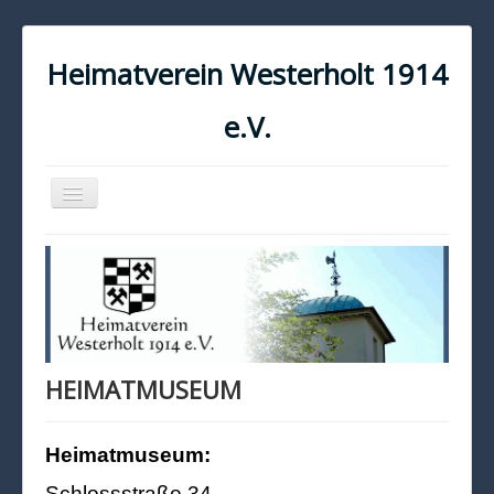
Heimatverein Westerholt 1914
e.V.
Navigation
an/aus
START
KONTAKT
IMPRESSUM
DATENSCHUTZ
HEIMATMUSEUM
Heimatmuseum:
Schlossstraße 34