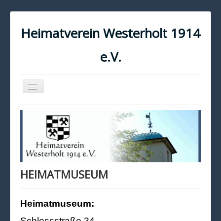
Heimatverein Westerholt 1914
e.V.
Navigation
an/aus
START
KONTAKT
IMPRESSUM
DATENSCHUTZ
HEIMATMUSEUM
Heimatmuseum:
Schlossstraße 34