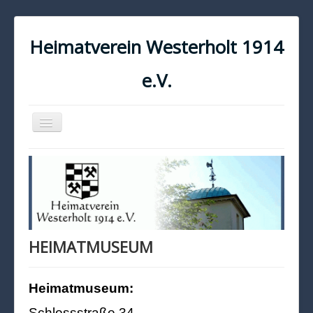
Heimatverein Westerholt 1914
e.V.
Navigation
an/aus
START
KONTAKT
IMPRESSUM
DATENSCHUTZ
HEIMATMUSEUM
Heimatmuseum:
Schlossstraße 34