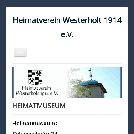
Heimatverein Westerholt 1914
e.V.
Navigation
an/aus
START
KONTAKT
IMPRESSUM
DATENSCHUTZ
HEIMATMUSEUM
Heimatmuseum:
Schlossstraße 34