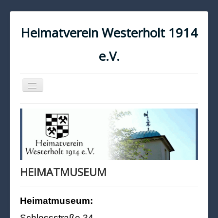
Heimatverein Westerholt 1914
e.V.
Navigation
an/aus
START
KONTAKT
IMPRESSUM
DATENSCHUTZ
HEIMATMUSEUM
Heimatmuseum:
Schlossstraße 34