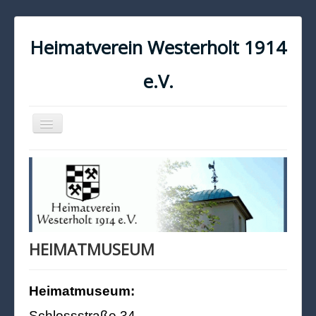
Heimatverein Westerholt 1914
e.V.
Navigation
an/aus
START
KONTAKT
IMPRESSUM
DATENSCHUTZ
HEIMATMUSEUM
Heimatmuseum:
Schlossstraße 34