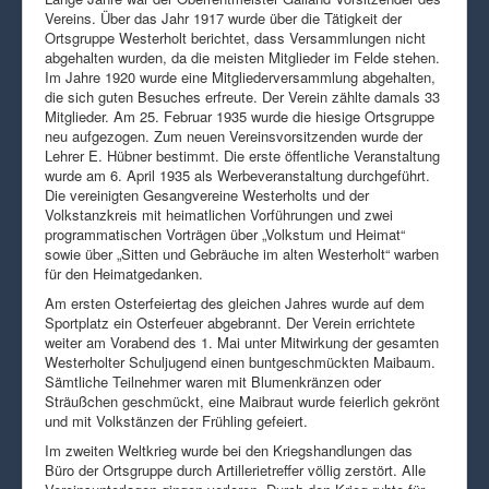
Vereins. Über das Jahr 1917 wurde über die Tätigkeit der
Ortsgruppe Westerholt berichtet, dass Versammlungen nicht
abgehalten wurden, da die meisten Mitglieder im Felde stehen.
Im Jahre 1920 wurde eine Mitgliederversammlung abgehalten,
die sich guten Besuches erfreute. Der Verein zählte damals 33
Mitglieder. Am 25. Februar 1935 wurde die hiesige Ortsgruppe
neu aufgezogen. Zum neuen Vereinsvorsitzenden wurde der
Lehrer E. Hübner bestimmt. Die erste öffentliche Veranstaltung
wurde am 6. April 1935 als Werbeveranstaltung durchgeführt.
Die vereinigten Gesangvereine Westerholts und der
Volkstanzkreis mit heimatlichen Vorführungen und zwei
programmatischen Vorträgen über „Volkstum und Heimat“
sowie über „Sitten und Gebräuche im alten Westerholt“ warben
für den Heimatgedanken.
Am ersten Osterfeiertag des gleichen Jahres wurde auf dem
Sportplatz ein Osterfeuer abgebrannt. Der Verein errichtete
weiter am Vorabend des 1. Mai unter Mitwirkung der gesamten
Westerholter Schuljugend einen buntgeschmückten Maibaum.
Sämtliche Teilnehmer waren mit Blumenkränzen oder
Sträußchen geschmückt, eine Maibraut wurde feierlich gekrönt
und mit Volkstänzen der Frühling gefeiert.
Im zweiten Weltkrieg wurde bei den Kriegshandlungen das
Büro der Ortsgruppe durch Artillerietreffer völlig zerstört. Alle