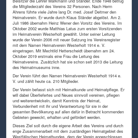
Beisitzer die Lehrer Markmann und Ständer. Ende 1948 betrug
die Mitgliederzahl des Vereins 32 Personen. Nach Herrn
Ahrens führte viele Jahre lang Dr. med. Josef Deitmer den
Heimatverein. Er wurde durch Klaus Ständer abgelöst. Am 2.
Juli 1986 übernahm Heinz Wener den Vorsitz des Vereins. Im
Oktober 2002 wurde Matthias Latus zum ersten Vorsitzenden
im Heimatverein Westerholt gewählt. Unter seiner Leitung
wurde der Verein 2006 mit neuer Satzung ins Vereinsregister
mit dem Namen Heimatverein Westerholt 1914 e. V.
eingetragen. Mit Mechtild Hetterscheidt übernahm am 24.
Oktober 2019 erstmals eine Frau die Leitung des
Heimatvereins. Zusätzlich hat sie schon seit 2013 die Leitung
des Heimatmuseums inne.
Der Verein führt den Namen Heimatverein Westerholt 1914 e.
V. und zählt heute ca. 210 Mitglieder.
Der Verein befasst sich mit Heimatkunde und Heimatpflege. Er
will dabei Überliefertes und Neues sinnvoll vereinen, pflegen
und weiterentwickeln, damit Kenntnis der Heimat,
Verbundenheit mit ihr und Verantwortung für sie in der
gesamten Bevölkerung auf allen dafür in Betracht kommenden
Gebieten geweckt, erhalten und gefördert werden.
Dieses Ziel soll durch die eigene Arbeit des Vereins und durch
enge Zusammenarbeit mit dem zuständigen Heimatgebiet des
Westfälischen Heimatbundes, dem der Verein angeschlossen