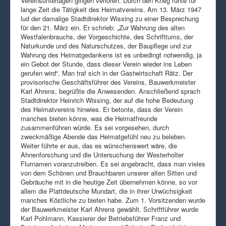
Vereinsunterlagen gingen verloren. Durch den Krieg ruhte für
lange Zeit die Tätigkeit des Heimatvereins. Am 13. März 1947
lud der damalige Stadtdirektor Wissing zu einer Besprechung
für den 21. März ein. Er schrieb: „Zur Wahrung des alten
Westfalenbrauchs, der Vorgeschichte, des Schrifttums, der
Naturkunde und des Naturschutzes, der Baupflege und zur
Wahrung des Heimatgedankens ist es unbedingt notwendig, ja
ein Gebot der Stunde, dass dieser Verein wieder ins Leben
gerufen wird“. Man traf sich in der Gastwirtschaft Rätz. Der
provisorische Geschäftsführer des Vereins, Bauwerkmeister
Karl Ahrens, begrüßte die Anwesenden. Anschließend sprach
Stadtdirektor Heinrich Wissing, der auf die hohe Bedeutung
des Heimatvereins hinwies. Er betonte, dass der Verein
manches bieten könne, was die Heimatfreunde
zusammenführen würde. Es sei vorgesehen, durch
zweckmäßige Abende das Heimatgefühl neu zu beleben.
Weiter führte er aus, das es wünschenswert wäre, die
Ahnenforschung und die Untersuchung der Westerholter
Flurnamen voranzutreiben. Es sei angebracht, dass man vieles
von dem Schönen und Brauchbaren unserer alten Sitten und
Gebräuche mit in die heutige Zeit übernehmen könne, so vor
allem die Plattdeutsche Mundart, die in ihrer Urwüchsigkeit
manches Köstliche zu bieten habe. Zum 1. Vorsitzenden wurde
der Bauwerkmeister Karl Ahrens gewählt. Schriftführer wurde
Karl Pohlmann, Kassierer der Betriebsführer Franz und