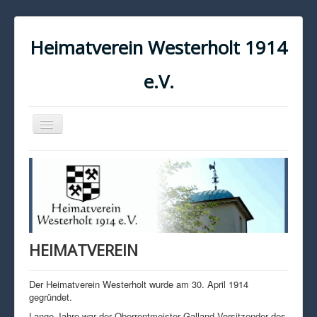
Heimatverein Westerholt 1914
e.V.
Navigation
an/aus
START
KONTAKT
IMPRESSUM
DATENSCHUTZ
HEIMATVEREIN
Der Heimatverein Westerholt wurde am 30. April 1914
gegründet.
Lange Jahre war der Oberrentmeister Galland Vorsitzender des