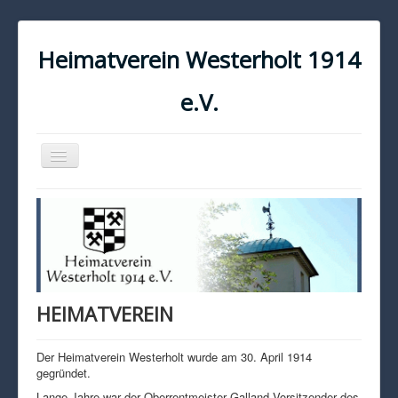
Heimatverein Westerholt 1914
e.V.
Navigation
an/aus
START
KONTAKT
IMPRESSUM
DATENSCHUTZ
HEIMATVEREIN
Der Heimatverein Westerholt wurde am 30. April 1914
gegründet.
Lange Jahre war der Oberrentmeister Galland Vorsitzender des