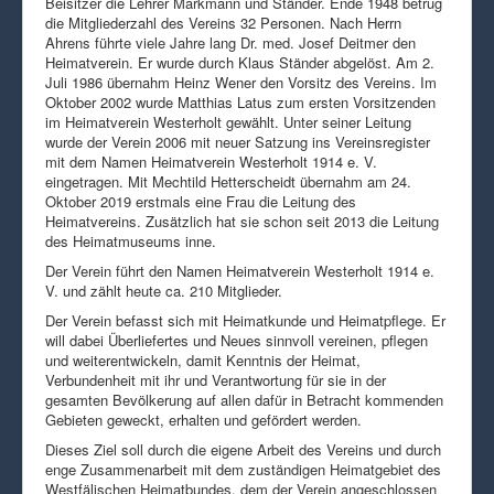
Beisitzer die Lehrer Markmann und Ständer. Ende 1948 betrug
die Mitgliederzahl des Vereins 32 Personen. Nach Herrn
Ahrens führte viele Jahre lang Dr. med. Josef Deitmer den
Heimatverein. Er wurde durch Klaus Ständer abgelöst. Am 2.
Juli 1986 übernahm Heinz Wener den Vorsitz des Vereins. Im
Oktober 2002 wurde Matthias Latus zum ersten Vorsitzenden
im Heimatverein Westerholt gewählt. Unter seiner Leitung
wurde der Verein 2006 mit neuer Satzung ins Vereinsregister
mit dem Namen Heimatverein Westerholt 1914 e. V.
eingetragen. Mit Mechtild Hetterscheidt übernahm am 24.
Oktober 2019 erstmals eine Frau die Leitung des
Heimatvereins. Zusätzlich hat sie schon seit 2013 die Leitung
des Heimatmuseums inne.
Der Verein führt den Namen Heimatverein Westerholt 1914 e.
V. und zählt heute ca. 210 Mitglieder.
Der Verein befasst sich mit Heimatkunde und Heimatpflege. Er
will dabei Überliefertes und Neues sinnvoll vereinen, pflegen
und weiterentwickeln, damit Kenntnis der Heimat,
Verbundenheit mit ihr und Verantwortung für sie in der
gesamten Bevölkerung auf allen dafür in Betracht kommenden
Gebieten geweckt, erhalten und gefördert werden.
Dieses Ziel soll durch die eigene Arbeit des Vereins und durch
enge Zusammenarbeit mit dem zuständigen Heimatgebiet des
Westfälischen Heimatbundes, dem der Verein angeschlossen