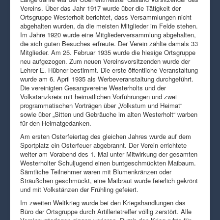
Vereins. Über das Jahr 1917 wurde über die Tätigkeit der
Ortsgruppe Westerholt berichtet, dass Versammlungen nicht
abgehalten wurden, da die meisten Mitglieder im Felde stehen.
Im Jahre 1920 wurde eine Mitgliederversammlung abgehalten,
die sich guten Besuches erfreute. Der Verein zählte damals 33
Mitglieder. Am 25. Februar 1935 wurde die hiesige Ortsgruppe
neu aufgezogen. Zum neuen Vereinsvorsitzenden wurde der
Lehrer E. Hübner bestimmt. Die erste öffentliche Veranstaltung
wurde am 6. April 1935 als Werbeveranstaltung durchgeführt.
Die vereinigten Gesangvereine Westerholts und der
Volkstanzkreis mit heimatlichen Vorführungen und zwei
programmatischen Vorträgen über „Volkstum und Heimat“
sowie über „Sitten und Gebräuche im alten Westerholt“ warben
für den Heimatgedanken.
Am ersten Osterfeiertag des gleichen Jahres wurde auf dem
Sportplatz ein Osterfeuer abgebrannt. Der Verein errichtete
weiter am Vorabend des 1. Mai unter Mitwirkung der gesamten
Westerholter Schuljugend einen buntgeschmückten Maibaum.
Sämtliche Teilnehmer waren mit Blumenkränzen oder
Sträußchen geschmückt, eine Maibraut wurde feierlich gekrönt
und mit Volkstänzen der Frühling gefeiert.
Im zweiten Weltkrieg wurde bei den Kriegshandlungen das
Büro der Ortsgruppe durch Artillerietreffer völlig zerstört. Alle