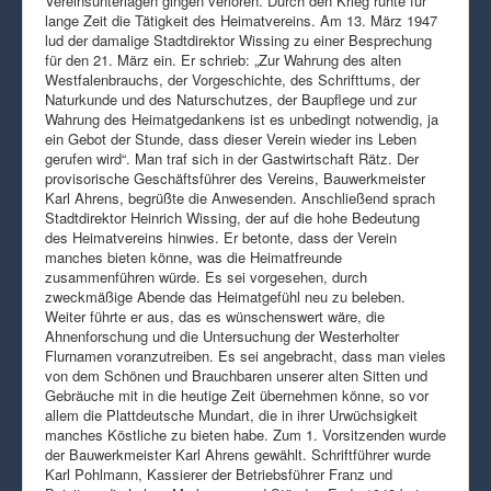
Vereinsunterlagen gingen verloren. Durch den Krieg ruhte für
lange Zeit die Tätigkeit des Heimatvereins. Am 13. März 1947
lud der damalige Stadtdirektor Wissing zu einer Besprechung
für den 21. März ein. Er schrieb: „Zur Wahrung des alten
Westfalenbrauchs, der Vorgeschichte, des Schrifttums, der
Naturkunde und des Naturschutzes, der Baupflege und zur
Wahrung des Heimatgedankens ist es unbedingt notwendig, ja
ein Gebot der Stunde, dass dieser Verein wieder ins Leben
gerufen wird“. Man traf sich in der Gastwirtschaft Rätz. Der
provisorische Geschäftsführer des Vereins, Bauwerkmeister
Karl Ahrens, begrüßte die Anwesenden. Anschließend sprach
Stadtdirektor Heinrich Wissing, der auf die hohe Bedeutung
des Heimatvereins hinwies. Er betonte, dass der Verein
manches bieten könne, was die Heimatfreunde
zusammenführen würde. Es sei vorgesehen, durch
zweckmäßige Abende das Heimatgefühl neu zu beleben.
Weiter führte er aus, das es wünschenswert wäre, die
Ahnenforschung und die Untersuchung der Westerholter
Flurnamen voranzutreiben. Es sei angebracht, dass man vieles
von dem Schönen und Brauchbaren unserer alten Sitten und
Gebräuche mit in die heutige Zeit übernehmen könne, so vor
allem die Plattdeutsche Mundart, die in ihrer Urwüchsigkeit
manches Köstliche zu bieten habe. Zum 1. Vorsitzenden wurde
der Bauwerkmeister Karl Ahrens gewählt. Schriftführer wurde
Karl Pohlmann, Kassierer der Betriebsführer Franz und