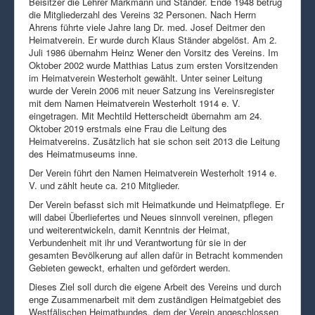
Beisitzer die Lehrer Markmann und Ständer. Ende 1948 betrug
die Mitgliederzahl des Vereins 32 Personen. Nach Herrn
Ahrens führte viele Jahre lang Dr. med. Josef Deitmer den
Heimatverein. Er wurde durch Klaus Ständer abgelöst. Am 2.
Juli 1986 übernahm Heinz Wener den Vorsitz des Vereins. Im
Oktober 2002 wurde Matthias Latus zum ersten Vorsitzenden
im Heimatverein Westerholt gewählt. Unter seiner Leitung
wurde der Verein 2006 mit neuer Satzung ins Vereinsregister
mit dem Namen Heimatverein Westerholt 1914 e. V.
eingetragen. Mit Mechtild Hetterscheidt übernahm am 24.
Oktober 2019 erstmals eine Frau die Leitung des
Heimatvereins. Zusätzlich hat sie schon seit 2013 die Leitung
des Heimatmuseums inne.
Der Verein führt den Namen Heimatverein Westerholt 1914 e.
V. und zählt heute ca. 210 Mitglieder.
Der Verein befasst sich mit Heimatkunde und Heimatpflege. Er
will dabei Überliefertes und Neues sinnvoll vereinen, pflegen
und weiterentwickeln, damit Kenntnis der Heimat,
Verbundenheit mit ihr und Verantwortung für sie in der
gesamten Bevölkerung auf allen dafür in Betracht kommenden
Gebieten geweckt, erhalten und gefördert werden.
Dieses Ziel soll durch die eigene Arbeit des Vereins und durch
enge Zusammenarbeit mit dem zuständigen Heimatgebiet des
Westfälischen Heimatbundes, dem der Verein angeschlossen