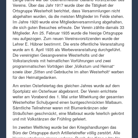
Vereins. Über das Jahr 1917 wurde über die Tätigkeit der
Ortsgruppe Westerholt berichtet, dass Versammlungen nicht
abgehalten wurden, da die meisten Mitglieder im Felde stehen.
Im Jahre 1920 wurde eine Mitgliederversammlung abgehalten,
die sich guten Besuches erfreute. Der Verein zählte damals 33
Mitglieder. Am 25. Februar 1935 wurde die hiesige Ortsgruppe
neu aufgezogen. Zum neuen Vereinsvorsitzenden wurde der
Lehrer E. Hübner bestimmt. Die erste öffentliche Veranstaltung
wurde am 6. April 1935 als Werbeveranstaltung durchgeführt.
Die vereinigten Gesangvereine Westerholts und der
Volkstanzkreis mit heimatlichen Vorführungen und zwei
programmatischen Vorträgen über „Volkstum und Heimat“
sowie über „Sitten und Gebräuche im alten Westerholt“ warben
für den Heimatgedanken.
Am ersten Osterfeiertag des gleichen Jahres wurde auf dem
Sportplatz ein Osterfeuer abgebrannt. Der Verein errichtete
weiter am Vorabend des 1. Mai unter Mitwirkung der gesamten
Westerholter Schuljugend einen buntgeschmückten Maibaum.
Sämtliche Teilnehmer waren mit Blumenkränzen oder
Sträußchen geschmückt, eine Maibraut wurde feierlich gekrönt
und mit Volkstänzen der Frühling gefeiert.
Im zweiten Weltkrieg wurde bei den Kriegshandlungen das
Büro der Ortsgruppe durch Artillerietreffer völlig zerstört. Alle