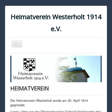
Heimatverein Westerholt 1914
e.V.
Navigation
an/aus
START
KONTAKT
IMPRESSUM
DATENSCHUTZ
HEIMATVEREIN
Der Heimatverein Westerholt wurde am 30. April 1914
gegründet.
Lange Jahre war der Oberrentmeister Galland Vorsitzender des