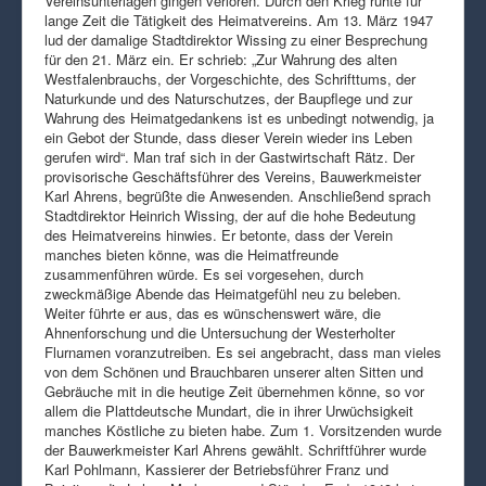
Vereinsunterlagen gingen verloren. Durch den Krieg ruhte für
lange Zeit die Tätigkeit des Heimatvereins. Am 13. März 1947
lud der damalige Stadtdirektor Wissing zu einer Besprechung
für den 21. März ein. Er schrieb: „Zur Wahrung des alten
Westfalenbrauchs, der Vorgeschichte, des Schrifttums, der
Naturkunde und des Naturschutzes, der Baupflege und zur
Wahrung des Heimatgedankens ist es unbedingt notwendig, ja
ein Gebot der Stunde, dass dieser Verein wieder ins Leben
gerufen wird“. Man traf sich in der Gastwirtschaft Rätz. Der
provisorische Geschäftsführer des Vereins, Bauwerkmeister
Karl Ahrens, begrüßte die Anwesenden. Anschließend sprach
Stadtdirektor Heinrich Wissing, der auf die hohe Bedeutung
des Heimatvereins hinwies. Er betonte, dass der Verein
manches bieten könne, was die Heimatfreunde
zusammenführen würde. Es sei vorgesehen, durch
zweckmäßige Abende das Heimatgefühl neu zu beleben.
Weiter führte er aus, das es wünschenswert wäre, die
Ahnenforschung und die Untersuchung der Westerholter
Flurnamen voranzutreiben. Es sei angebracht, dass man vieles
von dem Schönen und Brauchbaren unserer alten Sitten und
Gebräuche mit in die heutige Zeit übernehmen könne, so vor
allem die Plattdeutsche Mundart, die in ihrer Urwüchsigkeit
manches Köstliche zu bieten habe. Zum 1. Vorsitzenden wurde
der Bauwerkmeister Karl Ahrens gewählt. Schriftführer wurde
Karl Pohlmann, Kassierer der Betriebsführer Franz und