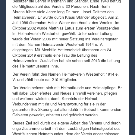
Beisitzer die Lehrer Markmann und Ständer. Ende 1948 betrug
die Mitgliederzahl des Vereins 32 Personen. Nach Herrn
Ahrens führte viele Jahre lang Dr. med. Josef Deitmer den
Heimatverein. Er wurde durch Klaus Ständer abgelöst. Am 2.
Juli 1986 übernahm Heinz Wener den Vorsitz des Vereins. Im
Oktober 2002 wurde Matthias Latus zum ersten Vorsitzenden
im Heimatverein Westerholt gewählt. Unter seiner Leitung
wurde der Verein 2006 mit neuer Satzung ins Vereinsregister
mit dem Namen Heimatverein Westerholt 1914 e. V.
eingetragen. Mit Mechtild Hetterscheidt übernahm am 24.
Oktober 2019 erstmals eine Frau die Leitung des
Heimatvereins. Zusätzlich hat sie schon seit 2013 die Leitung
des Heimatmuseums inne.
Der Verein führt den Namen Heimatverein Westerholt 1914 e.
V. und zählt heute ca. 210 Mitglieder.
Der Verein befasst sich mit Heimatkunde und Heimatpflege. Er
will dabei Überliefertes und Neues sinnvoll vereinen, pflegen
und weiterentwickeln, damit Kenntnis der Heimat,
Verbundenheit mit ihr und Verantwortung für sie in der
gesamten Bevölkerung auf allen dafür in Betracht kommenden
Gebieten geweckt, erhalten und gefördert werden.
Dieses Ziel soll durch die eigene Arbeit des Vereins und durch
enge Zusammenarbeit mit dem zuständigen Heimatgebiet des
Westfälischen Heimatbundes, dem der Verein angeschlossen