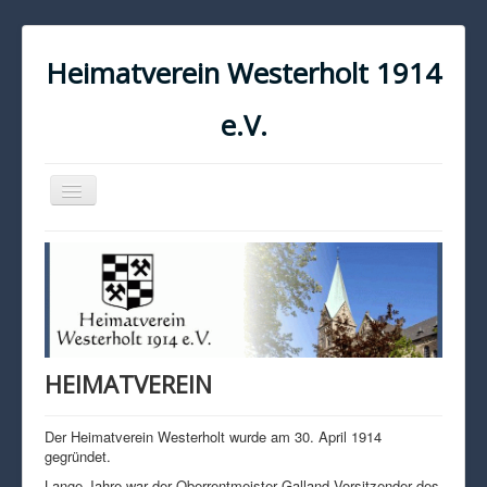
Heimatverein Westerholt 1914
e.V.
Navigation
an/aus
START
KONTAKT
IMPRESSUM
DATENSCHUTZ
HEIMATVEREIN
Der Heimatverein Westerholt wurde am 30. April 1914
gegründet.
Lange Jahre war der Oberrentmeister Galland Vorsitzender des