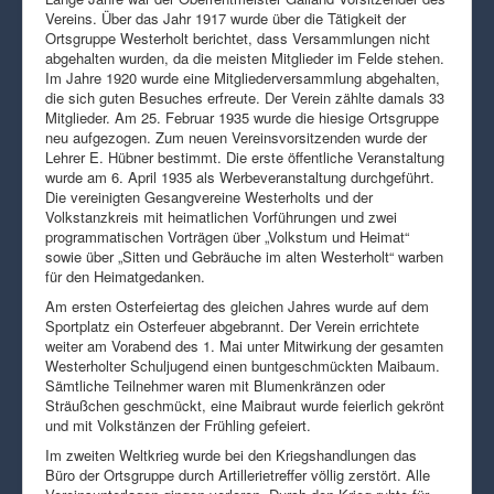
Vereins. Über das Jahr 1917 wurde über die Tätigkeit der
Ortsgruppe Westerholt berichtet, dass Versammlungen nicht
abgehalten wurden, da die meisten Mitglieder im Felde stehen.
Im Jahre 1920 wurde eine Mitgliederversammlung abgehalten,
die sich guten Besuches erfreute. Der Verein zählte damals 33
Mitglieder. Am 25. Februar 1935 wurde die hiesige Ortsgruppe
neu aufgezogen. Zum neuen Vereinsvorsitzenden wurde der
Lehrer E. Hübner bestimmt. Die erste öffentliche Veranstaltung
wurde am 6. April 1935 als Werbeveranstaltung durchgeführt.
Die vereinigten Gesangvereine Westerholts und der
Volkstanzkreis mit heimatlichen Vorführungen und zwei
programmatischen Vorträgen über „Volkstum und Heimat“
sowie über „Sitten und Gebräuche im alten Westerholt“ warben
für den Heimatgedanken.
Am ersten Osterfeiertag des gleichen Jahres wurde auf dem
Sportplatz ein Osterfeuer abgebrannt. Der Verein errichtete
weiter am Vorabend des 1. Mai unter Mitwirkung der gesamten
Westerholter Schuljugend einen buntgeschmückten Maibaum.
Sämtliche Teilnehmer waren mit Blumenkränzen oder
Sträußchen geschmückt, eine Maibraut wurde feierlich gekrönt
und mit Volkstänzen der Frühling gefeiert.
Im zweiten Weltkrieg wurde bei den Kriegshandlungen das
Büro der Ortsgruppe durch Artillerietreffer völlig zerstört. Alle