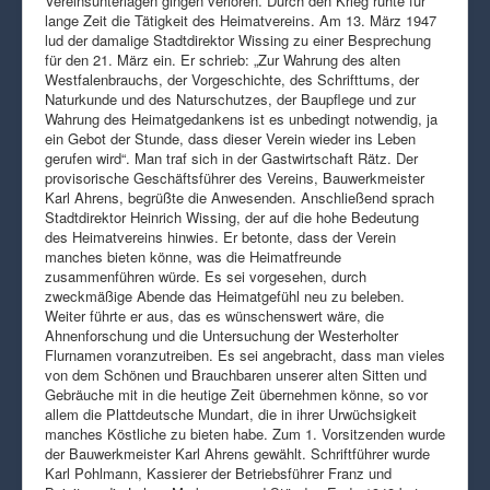
Vereinsunterlagen gingen verloren. Durch den Krieg ruhte für
lange Zeit die Tätigkeit des Heimatvereins. Am 13. März 1947
lud der damalige Stadtdirektor Wissing zu einer Besprechung
für den 21. März ein. Er schrieb: „Zur Wahrung des alten
Westfalenbrauchs, der Vorgeschichte, des Schrifttums, der
Naturkunde und des Naturschutzes, der Baupflege und zur
Wahrung des Heimatgedankens ist es unbedingt notwendig, ja
ein Gebot der Stunde, dass dieser Verein wieder ins Leben
gerufen wird“. Man traf sich in der Gastwirtschaft Rätz. Der
provisorische Geschäftsführer des Vereins, Bauwerkmeister
Karl Ahrens, begrüßte die Anwesenden. Anschließend sprach
Stadtdirektor Heinrich Wissing, der auf die hohe Bedeutung
des Heimatvereins hinwies. Er betonte, dass der Verein
manches bieten könne, was die Heimatfreunde
zusammenführen würde. Es sei vorgesehen, durch
zweckmäßige Abende das Heimatgefühl neu zu beleben.
Weiter führte er aus, das es wünschenswert wäre, die
Ahnenforschung und die Untersuchung der Westerholter
Flurnamen voranzutreiben. Es sei angebracht, dass man vieles
von dem Schönen und Brauchbaren unserer alten Sitten und
Gebräuche mit in die heutige Zeit übernehmen könne, so vor
allem die Plattdeutsche Mundart, die in ihrer Urwüchsigkeit
manches Köstliche zu bieten habe. Zum 1. Vorsitzenden wurde
der Bauwerkmeister Karl Ahrens gewählt. Schriftführer wurde
Karl Pohlmann, Kassierer der Betriebsführer Franz und