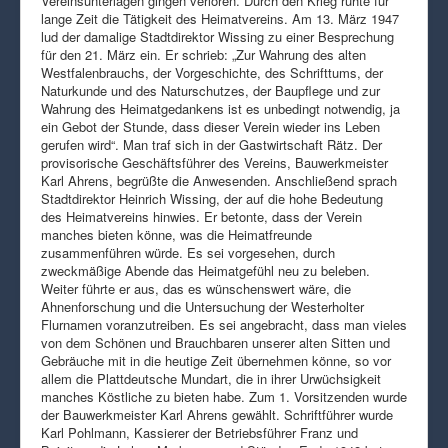
Vereinsunterlagen gingen verloren. Durch den Krieg ruhte für
lange Zeit die Tätigkeit des Heimatvereins. Am 13. März 1947
lud der damalige Stadtdirektor Wissing zu einer Besprechung
für den 21. März ein. Er schrieb: „Zur Wahrung des alten
Westfalenbrauchs, der Vorgeschichte, des Schrifttums, der
Naturkunde und des Naturschutzes, der Baupflege und zur
Wahrung des Heimatgedankens ist es unbedingt notwendig, ja
ein Gebot der Stunde, dass dieser Verein wieder ins Leben
gerufen wird“. Man traf sich in der Gastwirtschaft Rätz. Der
provisorische Geschäftsführer des Vereins, Bauwerkmeister
Karl Ahrens, begrüßte die Anwesenden. Anschließend sprach
Stadtdirektor Heinrich Wissing, der auf die hohe Bedeutung
des Heimatvereins hinwies. Er betonte, dass der Verein
manches bieten könne, was die Heimatfreunde
zusammenführen würde. Es sei vorgesehen, durch
zweckmäßige Abende das Heimatgefühl neu zu beleben.
Weiter führte er aus, das es wünschenswert wäre, die
Ahnenforschung und die Untersuchung der Westerholter
Flurnamen voranzutreiben. Es sei angebracht, dass man vieles
von dem Schönen und Brauchbaren unserer alten Sitten und
Gebräuche mit in die heutige Zeit übernehmen könne, so vor
allem die Plattdeutsche Mundart, die in ihrer Urwüchsigkeit
manches Köstliche zu bieten habe. Zum 1. Vorsitzenden wurde
der Bauwerkmeister Karl Ahrens gewählt. Schriftführer wurde
Karl Pohlmann, Kassierer der Betriebsführer Franz und