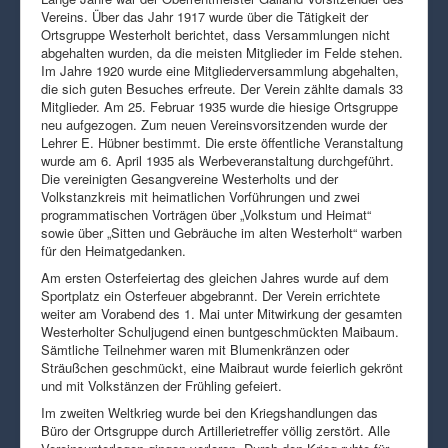
Vereins. Über das Jahr 1917 wurde über die Tätigkeit der
Ortsgruppe Westerholt berichtet, dass Versammlungen nicht
abgehalten wurden, da die meisten Mitglieder im Felde stehen.
Im Jahre 1920 wurde eine Mitgliederversammlung abgehalten,
die sich guten Besuches erfreute. Der Verein zählte damals 33
Mitglieder. Am 25. Februar 1935 wurde die hiesige Ortsgruppe
neu aufgezogen. Zum neuen Vereinsvorsitzenden wurde der
Lehrer E. Hübner bestimmt. Die erste öffentliche Veranstaltung
wurde am 6. April 1935 als Werbeveranstaltung durchgeführt.
Die vereinigten Gesangvereine Westerholts und der
Volkstanzkreis mit heimatlichen Vorführungen und zwei
programmatischen Vorträgen über „Volkstum und Heimat“
sowie über „Sitten und Gebräuche im alten Westerholt“ warben
für den Heimatgedanken.
Am ersten Osterfeiertag des gleichen Jahres wurde auf dem
Sportplatz ein Osterfeuer abgebrannt. Der Verein errichtete
weiter am Vorabend des 1. Mai unter Mitwirkung der gesamten
Westerholter Schuljugend einen buntgeschmückten Maibaum.
Sämtliche Teilnehmer waren mit Blumenkränzen oder
Sträußchen geschmückt, eine Maibraut wurde feierlich gekrönt
und mit Volkstänzen der Frühling gefeiert.
Im zweiten Weltkrieg wurde bei den Kriegshandlungen das
Büro der Ortsgruppe durch Artillerietreffer völlig zerstört. Alle