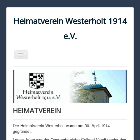
Heimatverein Westerholt 1914
e.V.
Navigation
an/aus
START
KONTAKT
IMPRESSUM
DATENSCHUTZ
HEIMATVEREIN
Der Heimatverein Westerholt wurde am 30. April 1914
gegründet.
Lange Jahre war der Oberrentmeister Galland Vorsitzender des