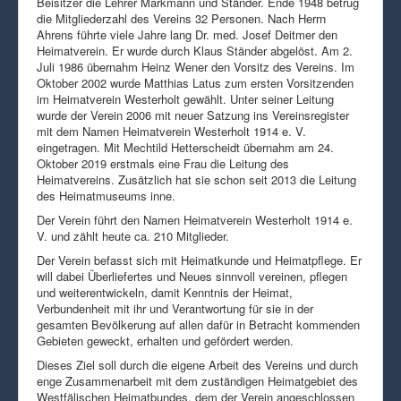
Beisitzer die Lehrer Markmann und Ständer. Ende 1948 betrug
die Mitgliederzahl des Vereins 32 Personen. Nach Herrn
Ahrens führte viele Jahre lang Dr. med. Josef Deitmer den
Heimatverein. Er wurde durch Klaus Ständer abgelöst. Am 2.
Juli 1986 übernahm Heinz Wener den Vorsitz des Vereins. Im
Oktober 2002 wurde Matthias Latus zum ersten Vorsitzenden
im Heimatverein Westerholt gewählt. Unter seiner Leitung
wurde der Verein 2006 mit neuer Satzung ins Vereinsregister
mit dem Namen Heimatverein Westerholt 1914 e. V.
eingetragen. Mit Mechtild Hetterscheidt übernahm am 24.
Oktober 2019 erstmals eine Frau die Leitung des
Heimatvereins. Zusätzlich hat sie schon seit 2013 die Leitung
des Heimatmuseums inne.
Der Verein führt den Namen Heimatverein Westerholt 1914 e.
V. und zählt heute ca. 210 Mitglieder.
Der Verein befasst sich mit Heimatkunde und Heimatpflege. Er
will dabei Überliefertes und Neues sinnvoll vereinen, pflegen
und weiterentwickeln, damit Kenntnis der Heimat,
Verbundenheit mit ihr und Verantwortung für sie in der
gesamten Bevölkerung auf allen dafür in Betracht kommenden
Gebieten geweckt, erhalten und gefördert werden.
Dieses Ziel soll durch die eigene Arbeit des Vereins und durch
enge Zusammenarbeit mit dem zuständigen Heimatgebiet des
Westfälischen Heimatbundes, dem der Verein angeschlossen