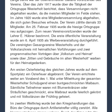
Vereins. Über das Jahr 1917 wurde über die Tätigkeit der
Ortsgruppe Westerholt berichtet, dass Versammlungen nicht
abgehalten wurden, da die meisten Mitglieder im Felde stehen.
Im Jahre 1920 wurde eine Mitgliederversammlung abgehalten,
die sich guten Besuches erfreute. Der Verein zählte damals 33
Mitglieder. Am 25. Februar 1935 wurde die hiesige Ortsgruppe
neu aufgezogen. Zum neuen Vereinsvorsitzenden wurde der
Lehrer E. Hübner bestimmt. Die erste öffentliche Veranstaltung
wurde am 6. April 1935 als Werbeveranstaltung durchgeführt.
Die vereinigten Gesangvereine Westerholts und der
Volkstanzkreis mit heimatlichen Vorführungen und zwei
programmatischen Vorträgen über „Volkstum und Heimat“
sowie über „Sitten und Gebräuche im alten Westerholt“ warben
für den Heimatgedanken.
Am ersten Osterfeiertag des gleichen Jahres wurde auf dem
Sportplatz ein Osterfeuer abgebrannt. Der Verein errichtete
weiter am Vorabend des 1. Mai unter Mitwirkung der gesamten
Westerholter Schuljugend einen buntgeschmückten Maibaum.
Sämtliche Teilnehmer waren mit Blumenkränzen oder
Sträußchen geschmückt, eine Maibraut wurde feierlich gekrönt
und mit Volkstänzen der Frühling gefeiert.
Im zweiten Weltkrieg wurde bei den Kriegshandlungen das
Büro der Ortsgruppe durch Artillerietreffer völlig zerstört. Alle