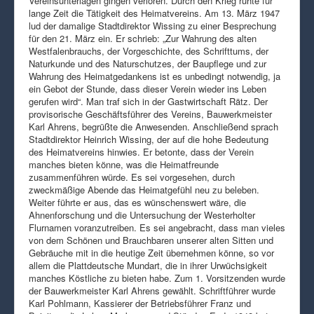
Vereinsunterlagen gingen verloren. Durch den Krieg ruhte für
lange Zeit die Tätigkeit des Heimatvereins. Am 13. März 1947
lud der damalige Stadtdirektor Wissing zu einer Besprechung
für den 21. März ein. Er schrieb: „Zur Wahrung des alten
Westfalenbrauchs, der Vorgeschichte, des Schrifttums, der
Naturkunde und des Naturschutzes, der Baupflege und zur
Wahrung des Heimatgedankens ist es unbedingt notwendig, ja
ein Gebot der Stunde, dass dieser Verein wieder ins Leben
gerufen wird“. Man traf sich in der Gastwirtschaft Rätz. Der
provisorische Geschäftsführer des Vereins, Bauwerkmeister
Karl Ahrens, begrüßte die Anwesenden. Anschließend sprach
Stadtdirektor Heinrich Wissing, der auf die hohe Bedeutung
des Heimatvereins hinwies. Er betonte, dass der Verein
manches bieten könne, was die Heimatfreunde
zusammenführen würde. Es sei vorgesehen, durch
zweckmäßige Abende das Heimatgefühl neu zu beleben.
Weiter führte er aus, das es wünschenswert wäre, die
Ahnenforschung und die Untersuchung der Westerholter
Flurnamen voranzutreiben. Es sei angebracht, dass man vieles
von dem Schönen und Brauchbaren unserer alten Sitten und
Gebräuche mit in die heutige Zeit übernehmen könne, so vor
allem die Plattdeutsche Mundart, die in ihrer Urwüchsigkeit
manches Köstliche zu bieten habe. Zum 1. Vorsitzenden wurde
der Bauwerkmeister Karl Ahrens gewählt. Schriftführer wurde
Karl Pohlmann, Kassierer der Betriebsführer Franz und