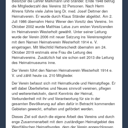
Beisitzer die Lehrer Markmann und Ständer. Ende 1948 betrug
die Mitgliederzahl des Vereins 32 Personen. Nach Herrn
Ahrens führte viele Jahre lang Dr. med. Josef Deitmer den
Heimatverein. Er wurde durch Klaus Ständer abgelöst. Am 2.
Juli 1986 übernahm Heinz Wener den Vorsitz des Vereins. Im
Oktober 2002 wurde Matthias Latus zum ersten Vorsitzenden
im Heimatverein Westerholt gewählt. Unter seiner Leitung
wurde der Verein 2006 mit neuer Satzung ins Vereinsregister
mit dem Namen Heimatverein Westerholt 1914 e. V.
eingetragen. Mit Mechtild Hetterscheidt übernahm am 24.
Oktober 2019 erstmals eine Frau die Leitung des
Heimatvereins. Zusätzlich hat sie schon seit 2013 die Leitung
des Heimatmuseums inne.
Der Verein führt den Namen Heimatverein Westerholt 1914 e.
V. und zählt heute ca. 210 Mitglieder.
Der Verein befasst sich mit Heimatkunde und Heimatpflege. Er
will dabei Überliefertes und Neues sinnvoll vereinen, pflegen
und weiterentwickeln, damit Kenntnis der Heimat,
Verbundenheit mit ihr und Verantwortung für sie in der
gesamten Bevölkerung auf allen dafür in Betracht kommenden
Gebieten geweckt, erhalten und gefördert werden.
Dieses Ziel soll durch die eigene Arbeit des Vereins und durch
enge Zusammenarbeit mit dem zuständigen Heimatgebiet des
Westfälischen Heimatbundes, dem der Verein angeschlossen