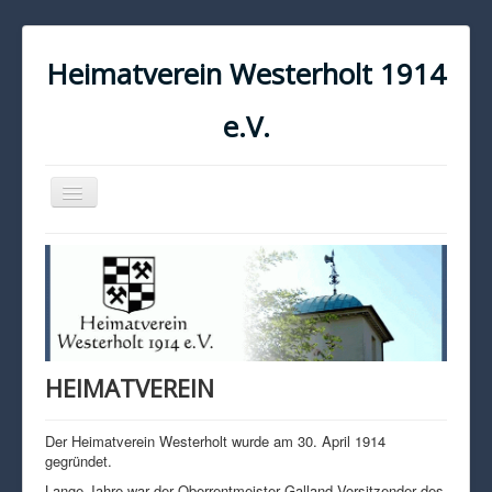
Heimatverein Westerholt 1914
e.V.
Navigation
an/aus
START
KONTAKT
IMPRESSUM
DATENSCHUTZ
HEIMATVEREIN
Der Heimatverein Westerholt wurde am 30. April 1914
gegründet.
Lange Jahre war der Oberrentmeister Galland Vorsitzender des