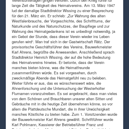
Vereinsunterlagen gingen verloren. Durch den Krieg ruhte für
lange Zeit die Tätigkeit des Heimatvereins. Am 13. März 1947
lud der damalige Stadtdirektor Wissing zu einer Besprechung
für den 21. März ein. Er schrieb: „Zur Wahrung des alten
Westfalenbrauchs, der Vorgeschichte, des Schrifttums, der
Naturkunde und des Naturschutzes, der Baupflege und zur
Wahrung des Heimatgedankens ist es unbedingt notwendig, ja
ein Gebot der Stunde, dass dieser Verein wieder ins Leben
gerufen wird“. Man traf sich in der Gastwirtschaft Rätz. Der
provisorische Geschäftsführer des Vereins, Bauwerkmeister
Karl Ahrens, begrüßte die Anwesenden. Anschließend sprach
Stadtdirektor Heinrich Wissing, der auf die hohe Bedeutung
des Heimatvereins hinwies. Er betonte, dass der Verein
manches bieten könne, was die Heimatfreunde
zusammenführen würde. Es sei vorgesehen, durch
zweckmäßige Abende das Heimatgefühl neu zu beleben.
Weiter führte er aus, das es wünschenswert wäre, die
Ahnenforschung und die Untersuchung der Westerholter
Flurnamen voranzutreiben. Es sei angebracht, dass man vieles
von dem Schönen und Brauchbaren unserer alten Sitten und
Gebräuche mit in die heutige Zeit übernehmen könne, so vor
allem die Plattdeutsche Mundart, die in ihrer Urwüchsigkeit
manches Köstliche zu bieten habe. Zum 1. Vorsitzenden wurde
der Bauwerkmeister Karl Ahrens gewählt. Schriftführer wurde
Karl Pohlmann, Kassierer der Betriebsführer Franz und