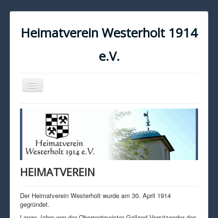
Heimatverein Westerholt 1914
e.V.
Navigation
an/aus
START
KONTAKT
IMPRESSUM
DATENSCHUTZ
HEIMATVEREIN
Der Heimatverein Westerholt wurde am 30. April 1914
gegründet.
Lange Jahre war der Oberrentmeister Galland Vorsitzender des