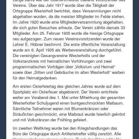
Vereins. Über das Jahr 1917 wurde über die Tätigkeit der
Ortsgruppe Westerholt berichtet, dass Versammlungen nicht
abgehalten wurden, da die meisten Mitglieder im Felde stehen.
Im Jahre 1920 wurde eine Mitgliederversammlung abgehalten,
die sich guten Besuches erfreute. Der Verein zählte damals 33
Mitglieder. Am 25. Februar 1935 wurde die hiesige Ortsgruppe
neu aufgezogen. Zum neuen Vereinsvorsitzenden wurde der
Lehrer E. Hübner bestimmt. Die erste öffentliche Veranstaltung
wurde am 6. April 1935 als Werbeveranstaltung durchgeführt.
Die vereinigten Gesangvereine Westerholts und der
Volkstanzkreis mit heimatlichen Vorführungen und zwei
programmatischen Vorträgen über „Volkstum und Heimat“
sowie über „Sitten und Gebräuche im alten Westerholt“ warben
für den Heimatgedanken.
Am ersten Osterfeiertag des gleichen Jahres wurde auf dem
Sportplatz ein Osterfeuer abgebrannt. Der Verein errichtete
weiter am Vorabend des 1. Mai unter Mitwirkung der gesamten
Westerholter Schuljugend einen buntgeschmückten Maibaum.
Sämtliche Teilnehmer waren mit Blumenkränzen oder
Sträußchen geschmückt, eine Maibraut wurde feierlich gekrönt
und mit Volkstänzen der Frühling gefeiert.
Im zweiten Weltkrieg wurde bei den Kriegshandlungen das
Büro der Ortsgruppe durch Artillerietreffer völlig zerstört. Alle