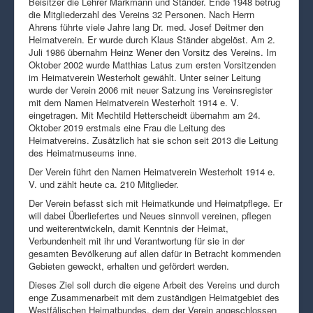
Beisitzer die Lehrer Markmann und Ständer. Ende 1948 betrug
die Mitgliederzahl des Vereins 32 Personen. Nach Herrn
Ahrens führte viele Jahre lang Dr. med. Josef Deitmer den
Heimatverein. Er wurde durch Klaus Ständer abgelöst. Am 2.
Juli 1986 übernahm Heinz Wener den Vorsitz des Vereins. Im
Oktober 2002 wurde Matthias Latus zum ersten Vorsitzenden
im Heimatverein Westerholt gewählt. Unter seiner Leitung
wurde der Verein 2006 mit neuer Satzung ins Vereinsregister
mit dem Namen Heimatverein Westerholt 1914 e. V.
eingetragen. Mit Mechtild Hetterscheidt übernahm am 24.
Oktober 2019 erstmals eine Frau die Leitung des
Heimatvereins. Zusätzlich hat sie schon seit 2013 die Leitung
des Heimatmuseums inne.
Der Verein führt den Namen Heimatverein Westerholt 1914 e.
V. und zählt heute ca. 210 Mitglieder.
Der Verein befasst sich mit Heimatkunde und Heimatpflege. Er
will dabei Überliefertes und Neues sinnvoll vereinen, pflegen
und weiterentwickeln, damit Kenntnis der Heimat,
Verbundenheit mit ihr und Verantwortung für sie in der
gesamten Bevölkerung auf allen dafür in Betracht kommenden
Gebieten geweckt, erhalten und gefördert werden.
Dieses Ziel soll durch die eigene Arbeit des Vereins und durch
enge Zusammenarbeit mit dem zuständigen Heimatgebiet des
Westfälischen Heimatbundes, dem der Verein angeschlossen