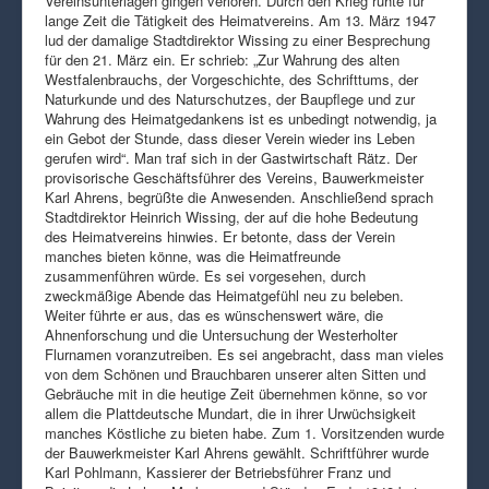
Vereinsunterlagen gingen verloren. Durch den Krieg ruhte für
lange Zeit die Tätigkeit des Heimatvereins. Am 13. März 1947
lud der damalige Stadtdirektor Wissing zu einer Besprechung
für den 21. März ein. Er schrieb: „Zur Wahrung des alten
Westfalenbrauchs, der Vorgeschichte, des Schrifttums, der
Naturkunde und des Naturschutzes, der Baupflege und zur
Wahrung des Heimatgedankens ist es unbedingt notwendig, ja
ein Gebot der Stunde, dass dieser Verein wieder ins Leben
gerufen wird“. Man traf sich in der Gastwirtschaft Rätz. Der
provisorische Geschäftsführer des Vereins, Bauwerkmeister
Karl Ahrens, begrüßte die Anwesenden. Anschließend sprach
Stadtdirektor Heinrich Wissing, der auf die hohe Bedeutung
des Heimatvereins hinwies. Er betonte, dass der Verein
manches bieten könne, was die Heimatfreunde
zusammenführen würde. Es sei vorgesehen, durch
zweckmäßige Abende das Heimatgefühl neu zu beleben.
Weiter führte er aus, das es wünschenswert wäre, die
Ahnenforschung und die Untersuchung der Westerholter
Flurnamen voranzutreiben. Es sei angebracht, dass man vieles
von dem Schönen und Brauchbaren unserer alten Sitten und
Gebräuche mit in die heutige Zeit übernehmen könne, so vor
allem die Plattdeutsche Mundart, die in ihrer Urwüchsigkeit
manches Köstliche zu bieten habe. Zum 1. Vorsitzenden wurde
der Bauwerkmeister Karl Ahrens gewählt. Schriftführer wurde
Karl Pohlmann, Kassierer der Betriebsführer Franz und