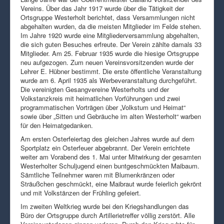
Vereins. Über das Jahr 1917 wurde über die Tätigkeit der
Ortsgruppe Westerholt berichtet, dass Versammlungen nicht
abgehalten wurden, da die meisten Mitglieder im Felde stehen.
Im Jahre 1920 wurde eine Mitgliederversammlung abgehalten,
die sich guten Besuches erfreute. Der Verein zählte damals 33
Mitglieder. Am 25. Februar 1935 wurde die hiesige Ortsgruppe
neu aufgezogen. Zum neuen Vereinsvorsitzenden wurde der
Lehrer E. Hübner bestimmt. Die erste öffentliche Veranstaltung
wurde am 6. April 1935 als Werbeveranstaltung durchgeführt.
Die vereinigten Gesangvereine Westerholts und der
Volkstanzkreis mit heimatlichen Vorführungen und zwei
programmatischen Vorträgen über „Volkstum und Heimat“
sowie über „Sitten und Gebräuche im alten Westerholt“ warben
für den Heimatgedanken.
Am ersten Osterfeiertag des gleichen Jahres wurde auf dem
Sportplatz ein Osterfeuer abgebrannt. Der Verein errichtete
weiter am Vorabend des 1. Mai unter Mitwirkung der gesamten
Westerholter Schuljugend einen buntgeschmückten Maibaum.
Sämtliche Teilnehmer waren mit Blumenkränzen oder
Sträußchen geschmückt, eine Maibraut wurde feierlich gekrönt
und mit Volkstänzen der Frühling gefeiert.
Im zweiten Weltkrieg wurde bei den Kriegshandlungen das
Büro der Ortsgruppe durch Artillerietreffer völlig zerstört. Alle