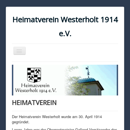
Heimatverein Westerholt 1914
e.V.
Navigation
an/aus
START
KONTAKT
IMPRESSUM
DATENSCHUTZ
HEIMATVEREIN
Der Heimatverein Westerholt wurde am 30. April 1914
gegründet.
Lange Jahre war der Oberrentmeister Galland Vorsitzender des