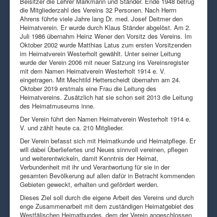
Beisitzer die Lehrer Markmann und Ständer. Ende 1948 betrug
die Mitgliederzahl des Vereins 32 Personen. Nach Herrn
Ahrens führte viele Jahre lang Dr. med. Josef Deitmer den
Heimatverein. Er wurde durch Klaus Ständer abgelöst. Am 2.
Juli 1986 übernahm Heinz Wener den Vorsitz des Vereins. Im
Oktober 2002 wurde Matthias Latus zum ersten Vorsitzenden
im Heimatverein Westerholt gewählt. Unter seiner Leitung
wurde der Verein 2006 mit neuer Satzung ins Vereinsregister
mit dem Namen Heimatverein Westerholt 1914 e. V.
eingetragen. Mit Mechtild Hetterscheidt übernahm am 24.
Oktober 2019 erstmals eine Frau die Leitung des
Heimatvereins. Zusätzlich hat sie schon seit 2013 die Leitung
des Heimatmuseums inne.
Der Verein führt den Namen Heimatverein Westerholt 1914 e.
V. und zählt heute ca. 210 Mitglieder.
Der Verein befasst sich mit Heimatkunde und Heimatpflege. Er
will dabei Überliefertes und Neues sinnvoll vereinen, pflegen
und weiterentwickeln, damit Kenntnis der Heimat,
Verbundenheit mit ihr und Verantwortung für sie in der
gesamten Bevölkerung auf allen dafür in Betracht kommenden
Gebieten geweckt, erhalten und gefördert werden.
Dieses Ziel soll durch die eigene Arbeit des Vereins und durch
enge Zusammenarbeit mit dem zuständigen Heimatgebiet des
Westfälischen Heimatbundes, dem der Verein angeschlossen