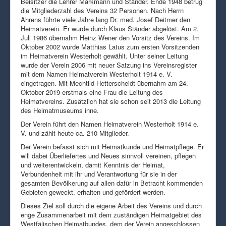
Beisitzer die Lehrer Markmann und Ständer. Ende 1948 betrug
die Mitgliederzahl des Vereins 32 Personen. Nach Herrn
Ahrens führte viele Jahre lang Dr. med. Josef Deitmer den
Heimatverein. Er wurde durch Klaus Ständer abgelöst. Am 2.
Juli 1986 übernahm Heinz Wener den Vorsitz des Vereins. Im
Oktober 2002 wurde Matthias Latus zum ersten Vorsitzenden
im Heimatverein Westerholt gewählt. Unter seiner Leitung
wurde der Verein 2006 mit neuer Satzung ins Vereinsregister
mit dem Namen Heimatverein Westerholt 1914 e. V.
eingetragen. Mit Mechtild Hetterscheidt übernahm am 24.
Oktober 2019 erstmals eine Frau die Leitung des
Heimatvereins. Zusätzlich hat sie schon seit 2013 die Leitung
des Heimatmuseums inne.
Der Verein führt den Namen Heimatverein Westerholt 1914 e.
V. und zählt heute ca. 210 Mitglieder.
Der Verein befasst sich mit Heimatkunde und Heimatpflege. Er
will dabei Überliefertes und Neues sinnvoll vereinen, pflegen
und weiterentwickeln, damit Kenntnis der Heimat,
Verbundenheit mit ihr und Verantwortung für sie in der
gesamten Bevölkerung auf allen dafür in Betracht kommenden
Gebieten geweckt, erhalten und gefördert werden.
Dieses Ziel soll durch die eigene Arbeit des Vereins und durch
enge Zusammenarbeit mit dem zuständigen Heimatgebiet des
Westfälischen Heimatbundes, dem der Verein angeschlossen