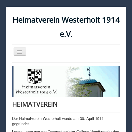
Heimatverein Westerholt 1914
e.V.
Navigation
an/aus
START
KONTAKT
IMPRESSUM
DATENSCHUTZ
HEIMATVEREIN
Der Heimatverein Westerholt wurde am 30. April 1914
gegründet.
Lange Jahre war der Oberrentmeister Galland Vorsitzender des