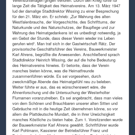
Vereinsunterlagen gingen verloren. Durch den Krieg ruhte für
lange Zeit die Tätigkeit des Heimatvereins. Am 13. März 1947
lud der damalige Stadtdirektor Wissing zu einer Besprechung
für den 21. März ein. Er schrieb: „Zur Wahrung des alten
Westfalenbrauchs, der Vorgeschichte, des Schrifttums, der
Naturkunde und des Naturschutzes, der Baupflege und zur
Wahrung des Heimatgedankens ist es unbedingt notwendig, ja
ein Gebot der Stunde, dass dieser Verein wieder ins Leben
gerufen wird“. Man traf sich in der Gastwirtschaft Rätz. Der
provisorische Geschäftsführer des Vereins, Bauwerkmeister
Karl Ahrens, begrüßte die Anwesenden. Anschließend sprach
Stadtdirektor Heinrich Wissing, der auf die hohe Bedeutung
des Heimatvereins hinwies. Er betonte, dass der Verein
manches bieten könne, was die Heimatfreunde
zusammenführen würde. Es sei vorgesehen, durch
zweckmäßige Abende das Heimatgefühl neu zu beleben.
Weiter führte er aus, das es wünschenswert wäre, die
Ahnenforschung und die Untersuchung der Westerholter
Flurnamen voranzutreiben. Es sei angebracht, dass man vieles
von dem Schönen und Brauchbaren unserer alten Sitten und
Gebräuche mit in die heutige Zeit übernehmen könne, so vor
allem die Plattdeutsche Mundart, die in ihrer Urwüchsigkeit
manches Köstliche zu bieten habe. Zum 1. Vorsitzenden wurde
der Bauwerkmeister Karl Ahrens gewählt. Schriftführer wurde
Karl Pohlmann, Kassierer der Betriebsführer Franz und