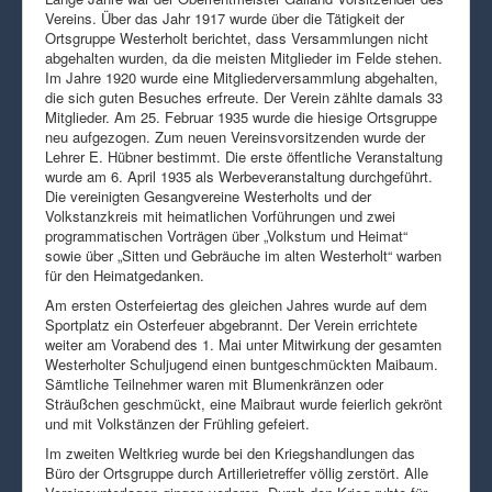
Vereins. Über das Jahr 1917 wurde über die Tätigkeit der
Ortsgruppe Westerholt berichtet, dass Versammlungen nicht
abgehalten wurden, da die meisten Mitglieder im Felde stehen.
Im Jahre 1920 wurde eine Mitgliederversammlung abgehalten,
die sich guten Besuches erfreute. Der Verein zählte damals 33
Mitglieder. Am 25. Februar 1935 wurde die hiesige Ortsgruppe
neu aufgezogen. Zum neuen Vereinsvorsitzenden wurde der
Lehrer E. Hübner bestimmt. Die erste öffentliche Veranstaltung
wurde am 6. April 1935 als Werbeveranstaltung durchgeführt.
Die vereinigten Gesangvereine Westerholts und der
Volkstanzkreis mit heimatlichen Vorführungen und zwei
programmatischen Vorträgen über „Volkstum und Heimat“
sowie über „Sitten und Gebräuche im alten Westerholt“ warben
für den Heimatgedanken.
Am ersten Osterfeiertag des gleichen Jahres wurde auf dem
Sportplatz ein Osterfeuer abgebrannt. Der Verein errichtete
weiter am Vorabend des 1. Mai unter Mitwirkung der gesamten
Westerholter Schuljugend einen buntgeschmückten Maibaum.
Sämtliche Teilnehmer waren mit Blumenkränzen oder
Sträußchen geschmückt, eine Maibraut wurde feierlich gekrönt
und mit Volkstänzen der Frühling gefeiert.
Im zweiten Weltkrieg wurde bei den Kriegshandlungen das
Büro der Ortsgruppe durch Artillerietreffer völlig zerstört. Alle