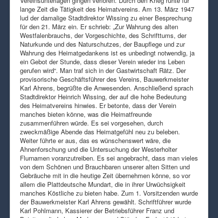
Vereinsunterlagen gingen verloren. Durch den Krieg ruhte für
lange Zeit die Tätigkeit des Heimatvereins. Am 13. März 1947
lud der damalige Stadtdirektor Wissing zu einer Besprechung
für den 21. März ein. Er schrieb: „Zur Wahrung des alten
Westfalenbrauchs, der Vorgeschichte, des Schrifttums, der
Naturkunde und des Naturschutzes, der Baupflege und zur
Wahrung des Heimatgedankens ist es unbedingt notwendig, ja
ein Gebot der Stunde, dass dieser Verein wieder ins Leben
gerufen wird“. Man traf sich in der Gastwirtschaft Rätz. Der
provisorische Geschäftsführer des Vereins, Bauwerkmeister
Karl Ahrens, begrüßte die Anwesenden. Anschließend sprach
Stadtdirektor Heinrich Wissing, der auf die hohe Bedeutung
des Heimatvereins hinwies. Er betonte, dass der Verein
manches bieten könne, was die Heimatfreunde
zusammenführen würde. Es sei vorgesehen, durch
zweckmäßige Abende das Heimatgefühl neu zu beleben.
Weiter führte er aus, das es wünschenswert wäre, die
Ahnenforschung und die Untersuchung der Westerholter
Flurnamen voranzutreiben. Es sei angebracht, dass man vieles
von dem Schönen und Brauchbaren unserer alten Sitten und
Gebräuche mit in die heutige Zeit übernehmen könne, so vor
allem die Plattdeutsche Mundart, die in ihrer Urwüchsigkeit
manches Köstliche zu bieten habe. Zum 1. Vorsitzenden wurde
der Bauwerkmeister Karl Ahrens gewählt. Schriftführer wurde
Karl Pohlmann, Kassierer der Betriebsführer Franz und