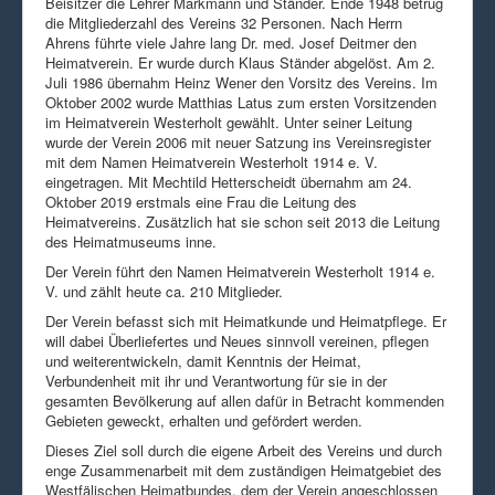
Beisitzer die Lehrer Markmann und Ständer. Ende 1948 betrug
die Mitgliederzahl des Vereins 32 Personen. Nach Herrn
Ahrens führte viele Jahre lang Dr. med. Josef Deitmer den
Heimatverein. Er wurde durch Klaus Ständer abgelöst. Am 2.
Juli 1986 übernahm Heinz Wener den Vorsitz des Vereins. Im
Oktober 2002 wurde Matthias Latus zum ersten Vorsitzenden
im Heimatverein Westerholt gewählt. Unter seiner Leitung
wurde der Verein 2006 mit neuer Satzung ins Vereinsregister
mit dem Namen Heimatverein Westerholt 1914 e. V.
eingetragen. Mit Mechtild Hetterscheidt übernahm am 24.
Oktober 2019 erstmals eine Frau die Leitung des
Heimatvereins. Zusätzlich hat sie schon seit 2013 die Leitung
des Heimatmuseums inne.
Der Verein führt den Namen Heimatverein Westerholt 1914 e.
V. und zählt heute ca. 210 Mitglieder.
Der Verein befasst sich mit Heimatkunde und Heimatpflege. Er
will dabei Überliefertes und Neues sinnvoll vereinen, pflegen
und weiterentwickeln, damit Kenntnis der Heimat,
Verbundenheit mit ihr und Verantwortung für sie in der
gesamten Bevölkerung auf allen dafür in Betracht kommenden
Gebieten geweckt, erhalten und gefördert werden.
Dieses Ziel soll durch die eigene Arbeit des Vereins und durch
enge Zusammenarbeit mit dem zuständigen Heimatgebiet des
Westfälischen Heimatbundes, dem der Verein angeschlossen