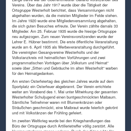
Vereins. Über das Jahr 1917 wurde über die Tätigkeit der
Ortsgruppe Westerholt berichtet, dass Versammlungen nicht
abgehalten wurden, da die meisten Mitglieder im Felde stehen.
Im Jahre 1920 wurde eine Mitgliederversammlung abgehalten,
die sich guten Besuches erfreute. Der Verein zählte damals 33
Mitglieder. Am 25. Februar 1935 wurde die hiesige Ortsgruppe
neu aufgezogen. Zum neuen Vereinsvorsitzenden wurde der
Lehrer E. Hübner bestimmt. Die erste öffentliche Veranstaltung
wurde am 6. April 1935 als Werbeveranstaltung durchgeführt.
Die vereinigten Gesangvereine Westerholts und der
Volkstanzkreis mit heimatlichen Vorführungen und zwei
programmatischen Vorträgen über „Volkstum und Heimat“
sowie über „Sitten und Gebräuche im alten Westerholt“ warben
für den Heimatgedanken.
Am ersten Osterfeiertag des gleichen Jahres wurde auf dem
Sportplatz ein Osterfeuer abgebrannt. Der Verein errichtete
weiter am Vorabend des 1. Mai unter Mitwirkung der gesamten
Westerholter Schuljugend einen buntgeschmückten Maibaum.
Sämtliche Teilnehmer waren mit Blumenkränzen oder
Sträußchen geschmückt, eine Maibraut wurde feierlich gekrönt
und mit Volkstänzen der Frühling gefeiert.
Im zweiten Weltkrieg wurde bei den Kriegshandlungen das
Büro der Ortsgruppe durch Artillerietreffer völlig zerstört. Alle