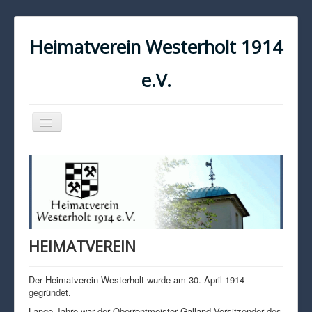
Heimatverein Westerholt 1914
e.V.
Navigation
an/aus
START
KONTAKT
IMPRESSUM
DATENSCHUTZ
HEIMATVEREIN
Der Heimatverein Westerholt wurde am 30. April 1914
gegründet.
Lange Jahre war der Oberrentmeister Galland Vorsitzender des