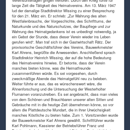
Vereinsunterlagen gingen verloren. Durch den Krieg ruhte für
lange Zeit die Tätigkeit des Heimatvereins. Am 13. März 1947
lud der damalige Stadtdirektor Wissing zu einer Besprechung
für den 21. März ein. Er schrieb: „Zur Wahrung des alten
Westfalenbrauchs, der Vorgeschichte, des Schrifttums, der
Naturkunde und des Naturschutzes, der Baupflege und zur
Wahrung des Heimatgedankens ist es unbedingt notwendig, ja
ein Gebot der Stunde, dass dieser Verein wieder ins Leben
gerufen wird“. Man traf sich in der Gastwirtschaft Rätz. Der
provisorische Geschäftsführer des Vereins, Bauwerkmeister
Karl Ahrens, begrüßte die Anwesenden. Anschließend sprach
Stadtdirektor Heinrich Wissing, der auf die hohe Bedeutung
des Heimatvereins hinwies. Er betonte, dass der Verein
manches bieten könne, was die Heimatfreunde
zusammenführen würde. Es sei vorgesehen, durch
zweckmäßige Abende das Heimatgefühl neu zu beleben.
Weiter führte er aus, das es wünschenswert wäre, die
Ahnenforschung und die Untersuchung der Westerholter
Flurnamen voranzutreiben. Es sei angebracht, dass man vieles
von dem Schönen und Brauchbaren unserer alten Sitten und
Gebräuche mit in die heutige Zeit übernehmen könne, so vor
allem die Plattdeutsche Mundart, die in ihrer Urwüchsigkeit
manches Köstliche zu bieten habe. Zum 1. Vorsitzenden wurde
der Bauwerkmeister Karl Ahrens gewählt. Schriftführer wurde
Karl Pohlmann, Kassierer der Betriebsführer Franz und