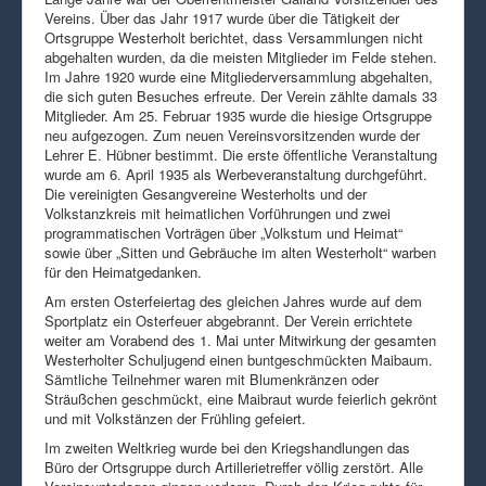
Vereins. Über das Jahr 1917 wurde über die Tätigkeit der
Ortsgruppe Westerholt berichtet, dass Versammlungen nicht
abgehalten wurden, da die meisten Mitglieder im Felde stehen.
Im Jahre 1920 wurde eine Mitgliederversammlung abgehalten,
die sich guten Besuches erfreute. Der Verein zählte damals 33
Mitglieder. Am 25. Februar 1935 wurde die hiesige Ortsgruppe
neu aufgezogen. Zum neuen Vereinsvorsitzenden wurde der
Lehrer E. Hübner bestimmt. Die erste öffentliche Veranstaltung
wurde am 6. April 1935 als Werbeveranstaltung durchgeführt.
Die vereinigten Gesangvereine Westerholts und der
Volkstanzkreis mit heimatlichen Vorführungen und zwei
programmatischen Vorträgen über „Volkstum und Heimat“
sowie über „Sitten und Gebräuche im alten Westerholt“ warben
für den Heimatgedanken.
Am ersten Osterfeiertag des gleichen Jahres wurde auf dem
Sportplatz ein Osterfeuer abgebrannt. Der Verein errichtete
weiter am Vorabend des 1. Mai unter Mitwirkung der gesamten
Westerholter Schuljugend einen buntgeschmückten Maibaum.
Sämtliche Teilnehmer waren mit Blumenkränzen oder
Sträußchen geschmückt, eine Maibraut wurde feierlich gekrönt
und mit Volkstänzen der Frühling gefeiert.
Im zweiten Weltkrieg wurde bei den Kriegshandlungen das
Büro der Ortsgruppe durch Artillerietreffer völlig zerstört. Alle