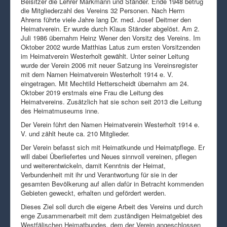
Beisitzer die Lehrer Markmann und Ständer. Ende 1948 betrug
die Mitgliederzahl des Vereins 32 Personen. Nach Herrn
Ahrens führte viele Jahre lang Dr. med. Josef Deitmer den
Heimatverein. Er wurde durch Klaus Ständer abgelöst. Am 2.
Juli 1986 übernahm Heinz Wener den Vorsitz des Vereins. Im
Oktober 2002 wurde Matthias Latus zum ersten Vorsitzenden
im Heimatverein Westerholt gewählt. Unter seiner Leitung
wurde der Verein 2006 mit neuer Satzung ins Vereinsregister
mit dem Namen Heimatverein Westerholt 1914 e. V.
eingetragen. Mit Mechtild Hetterscheidt übernahm am 24.
Oktober 2019 erstmals eine Frau die Leitung des
Heimatvereins. Zusätzlich hat sie schon seit 2013 die Leitung
des Heimatmuseums inne.
Der Verein führt den Namen Heimatverein Westerholt 1914 e.
V. und zählt heute ca. 210 Mitglieder.
Der Verein befasst sich mit Heimatkunde und Heimatpflege. Er
will dabei Überliefertes und Neues sinnvoll vereinen, pflegen
und weiterentwickeln, damit Kenntnis der Heimat,
Verbundenheit mit ihr und Verantwortung für sie in der
gesamten Bevölkerung auf allen dafür in Betracht kommenden
Gebieten geweckt, erhalten und gefördert werden.
Dieses Ziel soll durch die eigene Arbeit des Vereins und durch
enge Zusammenarbeit mit dem zuständigen Heimatgebiet des
Westfälischen Heimatbundes, dem der Verein angeschlossen