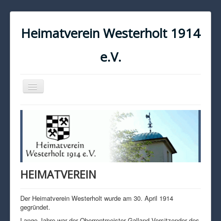
Heimatverein Westerholt 1914
e.V.
Navigation
an/aus
START
KONTAKT
IMPRESSUM
DATENSCHUTZ
HEIMATVEREIN
Der Heimatverein Westerholt wurde am 30. April 1914
gegründet.
Lange Jahre war der Oberrentmeister Galland Vorsitzender des