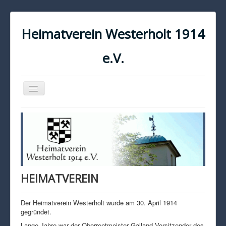
Heimatverein Westerholt 1914
e.V.
Navigation
an/aus
START
KONTAKT
IMPRESSUM
DATENSCHUTZ
HEIMATVEREIN
Der Heimatverein Westerholt wurde am 30. April 1914
gegründet.
Lange Jahre war der Oberrentmeister Galland Vorsitzender des