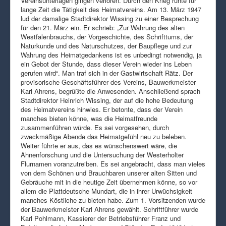
Vereinsunterlagen gingen verloren. Durch den Krieg ruhte für
lange Zeit die Tätigkeit des Heimatvereins. Am 13. März 1947
lud der damalige Stadtdirektor Wissing zu einer Besprechung
für den 21. März ein. Er schrieb: „Zur Wahrung des alten
Westfalenbrauchs, der Vorgeschichte, des Schrifttums, der
Naturkunde und des Naturschutzes, der Baupflege und zur
Wahrung des Heimatgedankens ist es unbedingt notwendig, ja
ein Gebot der Stunde, dass dieser Verein wieder ins Leben
gerufen wird“. Man traf sich in der Gastwirtschaft Rätz. Der
provisorische Geschäftsführer des Vereins, Bauwerkmeister
Karl Ahrens, begrüßte die Anwesenden. Anschließend sprach
Stadtdirektor Heinrich Wissing, der auf die hohe Bedeutung
des Heimatvereins hinwies. Er betonte, dass der Verein
manches bieten könne, was die Heimatfreunde
zusammenführen würde. Es sei vorgesehen, durch
zweckmäßige Abende das Heimatgefühl neu zu beleben.
Weiter führte er aus, das es wünschenswert wäre, die
Ahnenforschung und die Untersuchung der Westerholter
Flurnamen voranzutreiben. Es sei angebracht, dass man vieles
von dem Schönen und Brauchbaren unserer alten Sitten und
Gebräuche mit in die heutige Zeit übernehmen könne, so vor
allem die Plattdeutsche Mundart, die in ihrer Urwüchsigkeit
manches Köstliche zu bieten habe. Zum 1. Vorsitzenden wurde
der Bauwerkmeister Karl Ahrens gewählt. Schriftführer wurde
Karl Pohlmann, Kassierer der Betriebsführer Franz und