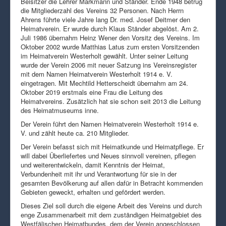
Beisitzer die Lehrer Markmann und Ständer. Ende 1948 betrug
die Mitgliederzahl des Vereins 32 Personen. Nach Herrn
Ahrens führte viele Jahre lang Dr. med. Josef Deitmer den
Heimatverein. Er wurde durch Klaus Ständer abgelöst. Am 2.
Juli 1986 übernahm Heinz Wener den Vorsitz des Vereins. Im
Oktober 2002 wurde Matthias Latus zum ersten Vorsitzenden
im Heimatverein Westerholt gewählt. Unter seiner Leitung
wurde der Verein 2006 mit neuer Satzung ins Vereinsregister
mit dem Namen Heimatverein Westerholt 1914 e. V.
eingetragen. Mit Mechtild Hetterscheidt übernahm am 24.
Oktober 2019 erstmals eine Frau die Leitung des
Heimatvereins. Zusätzlich hat sie schon seit 2013 die Leitung
des Heimatmuseums inne.
Der Verein führt den Namen Heimatverein Westerholt 1914 e.
V. und zählt heute ca. 210 Mitglieder.
Der Verein befasst sich mit Heimatkunde und Heimatpflege. Er
will dabei Überliefertes und Neues sinnvoll vereinen, pflegen
und weiterentwickeln, damit Kenntnis der Heimat,
Verbundenheit mit ihr und Verantwortung für sie in der
gesamten Bevölkerung auf allen dafür in Betracht kommenden
Gebieten geweckt, erhalten und gefördert werden.
Dieses Ziel soll durch die eigene Arbeit des Vereins und durch
enge Zusammenarbeit mit dem zuständigen Heimatgebiet des
Westfälischen Heimatbundes, dem der Verein angeschlossen