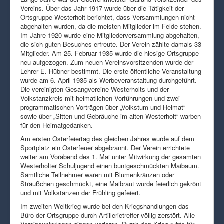
Vereins. Über das Jahr 1917 wurde über die Tätigkeit der
Ortsgruppe Westerholt berichtet, dass Versammlungen nicht
abgehalten wurden, da die meisten Mitglieder im Felde stehen.
Im Jahre 1920 wurde eine Mitgliederversammlung abgehalten,
die sich guten Besuches erfreute. Der Verein zählte damals 33
Mitglieder. Am 25. Februar 1935 wurde die hiesige Ortsgruppe
neu aufgezogen. Zum neuen Vereinsvorsitzenden wurde der
Lehrer E. Hübner bestimmt. Die erste öffentliche Veranstaltung
wurde am 6. April 1935 als Werbeveranstaltung durchgeführt.
Die vereinigten Gesangvereine Westerholts und der
Volkstanzkreis mit heimatlichen Vorführungen und zwei
programmatischen Vorträgen über „Volkstum und Heimat“
sowie über „Sitten und Gebräuche im alten Westerholt“ warben
für den Heimatgedanken.
Am ersten Osterfeiertag des gleichen Jahres wurde auf dem
Sportplatz ein Osterfeuer abgebrannt. Der Verein errichtete
weiter am Vorabend des 1. Mai unter Mitwirkung der gesamten
Westerholter Schuljugend einen buntgeschmückten Maibaum.
Sämtliche Teilnehmer waren mit Blumenkränzen oder
Sträußchen geschmückt, eine Maibraut wurde feierlich gekrönt
und mit Volkstänzen der Frühling gefeiert.
Im zweiten Weltkrieg wurde bei den Kriegshandlungen das
Büro der Ortsgruppe durch Artillerietreffer völlig zerstört. Alle