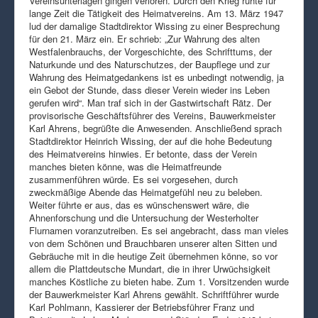
Vereinsunterlagen gingen verloren. Durch den Krieg ruhte für
lange Zeit die Tätigkeit des Heimatvereins. Am 13. März 1947
lud der damalige Stadtdirektor Wissing zu einer Besprechung
für den 21. März ein. Er schrieb: „Zur Wahrung des alten
Westfalenbrauchs, der Vorgeschichte, des Schrifttums, der
Naturkunde und des Naturschutzes, der Baupflege und zur
Wahrung des Heimatgedankens ist es unbedingt notwendig, ja
ein Gebot der Stunde, dass dieser Verein wieder ins Leben
gerufen wird“. Man traf sich in der Gastwirtschaft Rätz. Der
provisorische Geschäftsführer des Vereins, Bauwerkmeister
Karl Ahrens, begrüßte die Anwesenden. Anschließend sprach
Stadtdirektor Heinrich Wissing, der auf die hohe Bedeutung
des Heimatvereins hinwies. Er betonte, dass der Verein
manches bieten könne, was die Heimatfreunde
zusammenführen würde. Es sei vorgesehen, durch
zweckmäßige Abende das Heimatgefühl neu zu beleben.
Weiter führte er aus, das es wünschenswert wäre, die
Ahnenforschung und die Untersuchung der Westerholter
Flurnamen voranzutreiben. Es sei angebracht, dass man vieles
von dem Schönen und Brauchbaren unserer alten Sitten und
Gebräuche mit in die heutige Zeit übernehmen könne, so vor
allem die Plattdeutsche Mundart, die in ihrer Urwüchsigkeit
manches Köstliche zu bieten habe. Zum 1. Vorsitzenden wurde
der Bauwerkmeister Karl Ahrens gewählt. Schriftführer wurde
Karl Pohlmann, Kassierer der Betriebsführer Franz und