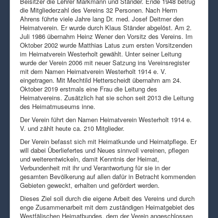
Beisitzer die Lehrer Markmann und Ständer. Ende 1948 betrug
die Mitgliederzahl des Vereins 32 Personen. Nach Herrn
Ahrens führte viele Jahre lang Dr. med. Josef Deitmer den
Heimatverein. Er wurde durch Klaus Ständer abgelöst. Am 2.
Juli 1986 übernahm Heinz Wener den Vorsitz des Vereins. Im
Oktober 2002 wurde Matthias Latus zum ersten Vorsitzenden
im Heimatverein Westerholt gewählt. Unter seiner Leitung
wurde der Verein 2006 mit neuer Satzung ins Vereinsregister
mit dem Namen Heimatverein Westerholt 1914 e. V.
eingetragen. Mit Mechtild Hetterscheidt übernahm am 24.
Oktober 2019 erstmals eine Frau die Leitung des
Heimatvereins. Zusätzlich hat sie schon seit 2013 die Leitung
des Heimatmuseums inne.
Der Verein führt den Namen Heimatverein Westerholt 1914 e.
V. und zählt heute ca. 210 Mitglieder.
Der Verein befasst sich mit Heimatkunde und Heimatpflege. Er
will dabei Überliefertes und Neues sinnvoll vereinen, pflegen
und weiterentwickeln, damit Kenntnis der Heimat,
Verbundenheit mit ihr und Verantwortung für sie in der
gesamten Bevölkerung auf allen dafür in Betracht kommenden
Gebieten geweckt, erhalten und gefördert werden.
Dieses Ziel soll durch die eigene Arbeit des Vereins und durch
enge Zusammenarbeit mit dem zuständigen Heimatgebiet des
Westfälischen Heimatbundes, dem der Verein angeschlossen