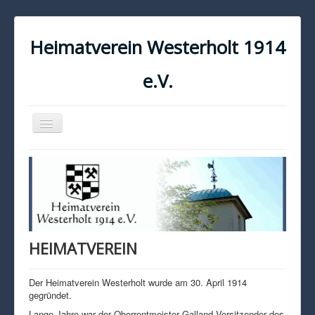
Heimatverein Westerholt 1914
e.V.
Navigation
an/aus
START
KONTAKT
IMPRESSUM
DATENSCHUTZ
HEIMATVEREIN
Der Heimatverein Westerholt wurde am 30. April 1914
gegründet.
Lange Jahre war der Oberrentmeister Galland Vorsitzender des