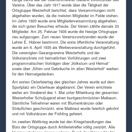
Vereins. Über das Jahr 1917 wurde über die Tätigkeit der
Ortsgruppe Westerholt berichtet, dass Versammlungen nicht
abgehalten wurden, da die meisten Mitglieder im Felde stehen.
Im Jahre 1920 wurde eine Mitgliederversammlung abgehalten,
die sich guten Besuches erfreute. Der Verein zählte damals 33
Mitglieder. Am 25. Februar 1935 wurde die hiesige Ortsgruppe
neu aufgezogen. Zum neuen Vereinsvorsitzenden wurde der
Lehrer E. Hübner bestimmt. Die erste öffentliche Veranstaltung
wurde am 6. April 1935 als Werbeveranstaltung durchgeführt.
Die vereinigten Gesangvereine Westerholts und der
Volkstanzkreis mit heimatlichen Vorführungen und zwei
programmatischen Vorträgen über „Volkstum und Heimat“
sowie über „Sitten und Gebräuche im alten Westerholt“ warben
für den Heimatgedanken.
Am ersten Osterfeiertag des gleichen Jahres wurde auf dem
Sportplatz ein Osterfeuer abgebrannt. Der Verein errichtete
weiter am Vorabend des 1. Mai unter Mitwirkung der gesamten
Westerholter Schuljugend einen buntgeschmückten Maibaum.
Sämtliche Teilnehmer waren mit Blumenkränzen oder
Sträußchen geschmückt, eine Maibraut wurde feierlich gekrönt
und mit Volkstänzen der Frühling gefeiert.
Im zweiten Weltkrieg wurde bei den Kriegshandlungen das
Büro der Ortsgruppe durch Artillerietreffer völlig zerstört. Alle