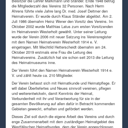
Beisitzer die Lehrer Markmann und Ständer. Ende 1948 betrug
die Mitgliederzahl des Vereins 32 Personen. Nach Herrn
Ahrens führte viele Jahre lang Dr. med. Josef Deitmer den
Heimatverein. Er wurde durch Klaus Ständer abgelöst. Am 2.
Juli 1986 übernahm Heinz Wener den Vorsitz des Vereins. Im
Oktober 2002 wurde Matthias Latus zum ersten Vorsitzenden
im Heimatverein Westerholt gewählt. Unter seiner Leitung
wurde der Verein 2006 mit neuer Satzung ins Vereinsregister
mit dem Namen Heimatverein Westerholt 1914 e. V.
eingetragen. Mit Mechtild Hetterscheidt übernahm am 24.
Oktober 2019 erstmals eine Frau die Leitung des
Heimatvereins. Zusätzlich hat sie schon seit 2013 die Leitung
des Heimatmuseums inne.
Der Verein führt den Namen Heimatverein Westerholt 1914 e.
V. und zählt heute ca. 210 Mitglieder.
Der Verein befasst sich mit Heimatkunde und Heimatpflege. Er
will dabei Überliefertes und Neues sinnvoll vereinen, pflegen
und weiterentwickeln, damit Kenntnis der Heimat,
Verbundenheit mit ihr und Verantwortung für sie in der
gesamten Bevölkerung auf allen dafür in Betracht kommenden
Gebieten geweckt, erhalten und gefördert werden.
Dieses Ziel soll durch die eigene Arbeit des Vereins und durch
enge Zusammenarbeit mit dem zuständigen Heimatgebiet des
Westfälischen Heimatbundes, dem der Verein angeschlossen