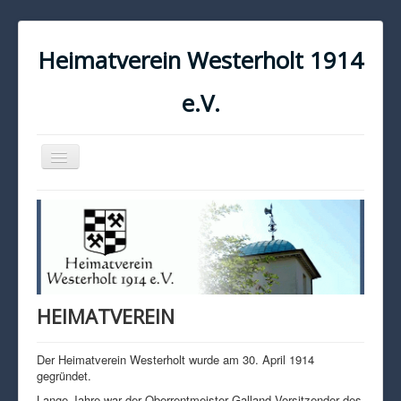
Heimatverein Westerholt 1914
e.V.
Navigation
an/aus
START
KONTAKT
IMPRESSUM
DATENSCHUTZ
HEIMATVEREIN
Der Heimatverein Westerholt wurde am 30. April 1914
gegründet.
Lange Jahre war der Oberrentmeister Galland Vorsitzender des