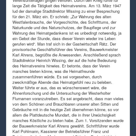
Vereinsunterlagen gingen verloren. Durch den Krieg ruhte für
lange Zeit die Tätigkeit des Heimatvereins. Am 13. März 1947
lud der damalige Stadtdirektor Wissing zu einer Besprechung
für den 21. März ein. Er schrieb: „Zur Wahrung des alten
Westfalenbrauchs, der Vorgeschichte, des Schrifttums, der
Naturkunde und des Naturschutzes, der Baupflege und zur
Wahrung des Heimatgedankens ist es unbedingt notwendig, ja
ein Gebot der Stunde, dass dieser Verein wieder ins Leben
gerufen wird“. Man traf sich in der Gastwirtschaft Rätz. Der
provisorische Geschäftsführer des Vereins, Bauwerkmeister
Karl Ahrens, begrüßte die Anwesenden. Anschließend sprach
Stadtdirektor Heinrich Wissing, der auf die hohe Bedeutung
des Heimatvereins hinwies. Er betonte, dass der Verein
manches bieten könne, was die Heimatfreunde
zusammenführen würde. Es sei vorgesehen, durch
zweckmäßige Abende das Heimatgefühl neu zu beleben.
Weiter führte er aus, das es wünschenswert wäre, die
Ahnenforschung und die Untersuchung der Westerholter
Flurnamen voranzutreiben. Es sei angebracht, dass man vieles
von dem Schönen und Brauchbaren unserer alten Sitten und
Gebräuche mit in die heutige Zeit übernehmen könne, so vor
allem die Plattdeutsche Mundart, die in ihrer Urwüchsigkeit
manches Köstliche zu bieten habe. Zum 1. Vorsitzenden wurde
der Bauwerkmeister Karl Ahrens gewählt. Schriftführer wurde
Karl Pohlmann, Kassierer der Betriebsführer Franz und