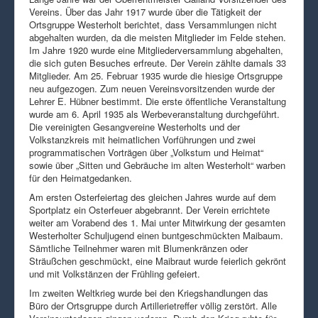
Vereins. Über das Jahr 1917 wurde über die Tätigkeit der
Ortsgruppe Westerholt berichtet, dass Versammlungen nicht
abgehalten wurden, da die meisten Mitglieder im Felde stehen.
Im Jahre 1920 wurde eine Mitgliederversammlung abgehalten,
die sich guten Besuches erfreute. Der Verein zählte damals 33
Mitglieder. Am 25. Februar 1935 wurde die hiesige Ortsgruppe
neu aufgezogen. Zum neuen Vereinsvorsitzenden wurde der
Lehrer E. Hübner bestimmt. Die erste öffentliche Veranstaltung
wurde am 6. April 1935 als Werbeveranstaltung durchgeführt.
Die vereinigten Gesangvereine Westerholts und der
Volkstanzkreis mit heimatlichen Vorführungen und zwei
programmatischen Vorträgen über „Volkstum und Heimat“
sowie über „Sitten und Gebräuche im alten Westerholt“ warben
für den Heimatgedanken.
Am ersten Osterfeiertag des gleichen Jahres wurde auf dem
Sportplatz ein Osterfeuer abgebrannt. Der Verein errichtete
weiter am Vorabend des 1. Mai unter Mitwirkung der gesamten
Westerholter Schuljugend einen buntgeschmückten Maibaum.
Sämtliche Teilnehmer waren mit Blumenkränzen oder
Sträußchen geschmückt, eine Maibraut wurde feierlich gekrönt
und mit Volkstänzen der Frühling gefeiert.
Im zweiten Weltkrieg wurde bei den Kriegshandlungen das
Büro der Ortsgruppe durch Artillerietreffer völlig zerstört. Alle