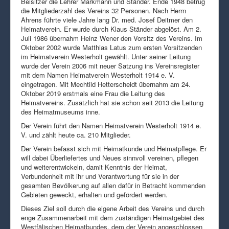
Beisitzer die Lehrer Markmann und Ständer. Ende 1948 betrug
die Mitgliederzahl des Vereins 32 Personen. Nach Herrn
Ahrens führte viele Jahre lang Dr. med. Josef Deitmer den
Heimatverein. Er wurde durch Klaus Ständer abgelöst. Am 2.
Juli 1986 übernahm Heinz Wener den Vorsitz des Vereins. Im
Oktober 2002 wurde Matthias Latus zum ersten Vorsitzenden
im Heimatverein Westerholt gewählt. Unter seiner Leitung
wurde der Verein 2006 mit neuer Satzung ins Vereinsregister
mit dem Namen Heimatverein Westerholt 1914 e. V.
eingetragen. Mit Mechtild Hetterscheidt übernahm am 24.
Oktober 2019 erstmals eine Frau die Leitung des
Heimatvereins. Zusätzlich hat sie schon seit 2013 die Leitung
des Heimatmuseums inne.
Der Verein führt den Namen Heimatverein Westerholt 1914 e.
V. und zählt heute ca. 210 Mitglieder.
Der Verein befasst sich mit Heimatkunde und Heimatpflege. Er
will dabei Überliefertes und Neues sinnvoll vereinen, pflegen
und weiterentwickeln, damit Kenntnis der Heimat,
Verbundenheit mit ihr und Verantwortung für sie in der
gesamten Bevölkerung auf allen dafür in Betracht kommenden
Gebieten geweckt, erhalten und gefördert werden.
Dieses Ziel soll durch die eigene Arbeit des Vereins und durch
enge Zusammenarbeit mit dem zuständigen Heimatgebiet des
Westfälischen Heimatbundes, dem der Verein angeschlossen