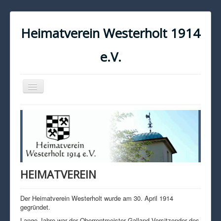
Heimatverein Westerholt 1914
e.V.
Navigation
an/aus
START
KONTAKT
IMPRESSUM
DATENSCHUTZ
HEIMATVEREIN
Der Heimatverein Westerholt wurde am 30. April 1914
gegründet.
Lange Jahre war der Oberrentmeister Galland Vorsitzender des