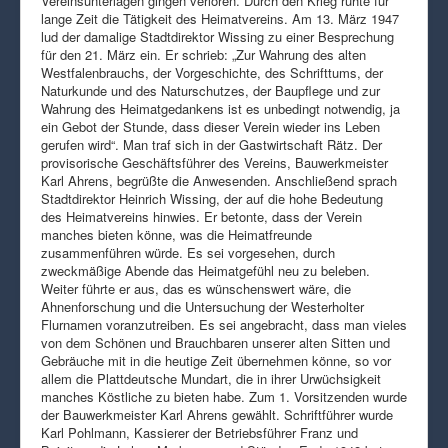
Vereinsunterlagen gingen verloren. Durch den Krieg ruhte für
lange Zeit die Tätigkeit des Heimatvereins. Am 13. März 1947
lud der damalige Stadtdirektor Wissing zu einer Besprechung
für den 21. März ein. Er schrieb: „Zur Wahrung des alten
Westfalenbrauchs, der Vorgeschichte, des Schrifttums, der
Naturkunde und des Naturschutzes, der Baupflege und zur
Wahrung des Heimatgedankens ist es unbedingt notwendig, ja
ein Gebot der Stunde, dass dieser Verein wieder ins Leben
gerufen wird“. Man traf sich in der Gastwirtschaft Rätz. Der
provisorische Geschäftsführer des Vereins, Bauwerkmeister
Karl Ahrens, begrüßte die Anwesenden. Anschließend sprach
Stadtdirektor Heinrich Wissing, der auf die hohe Bedeutung
des Heimatvereins hinwies. Er betonte, dass der Verein
manches bieten könne, was die Heimatfreunde
zusammenführen würde. Es sei vorgesehen, durch
zweckmäßige Abende das Heimatgefühl neu zu beleben.
Weiter führte er aus, das es wünschenswert wäre, die
Ahnenforschung und die Untersuchung der Westerholter
Flurnamen voranzutreiben. Es sei angebracht, dass man vieles
von dem Schönen und Brauchbaren unserer alten Sitten und
Gebräuche mit in die heutige Zeit übernehmen könne, so vor
allem die Plattdeutsche Mundart, die in ihrer Urwüchsigkeit
manches Köstliche zu bieten habe. Zum 1. Vorsitzenden wurde
der Bauwerkmeister Karl Ahrens gewählt. Schriftführer wurde
Karl Pohlmann, Kassierer der Betriebsführer Franz und