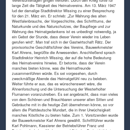
Vereinsunterlagen gingen verloren. Durch den Krieg ruhte für
lange Zeit die Tätigkeit des Heimatvereins. Am 13. März 1947
lud der damalige Stadtdirektor Wissing zu einer Besprechung
für den 21. März ein. Er schrieb: „Zur Wahrung des alten
Westfalenbrauchs, der Vorgeschichte, des Schrifttums, der
Naturkunde und des Naturschutzes, der Baupflege und zur
Wahrung des Heimatgedankens ist es unbedingt notwendig, ja
ein Gebot der Stunde, dass dieser Verein wieder ins Leben
gerufen wird“. Man traf sich in der Gastwirtschaft Rätz. Der
provisorische Geschäftsführer des Vereins, Bauwerkmeister
Karl Ahrens, begrüßte die Anwesenden. Anschließend sprach
Stadtdirektor Heinrich Wissing, der auf die hohe Bedeutung
des Heimatvereins hinwies. Er betonte, dass der Verein
manches bieten könne, was die Heimatfreunde
zusammenführen würde. Es sei vorgesehen, durch
zweckmäßige Abende das Heimatgefühl neu zu beleben.
Weiter führte er aus, das es wünschenswert wäre, die
Ahnenforschung und die Untersuchung der Westerholter
Flurnamen voranzutreiben. Es sei angebracht, dass man vieles
von dem Schönen und Brauchbaren unserer alten Sitten und
Gebräuche mit in die heutige Zeit übernehmen könne, so vor
allem die Plattdeutsche Mundart, die in ihrer Urwüchsigkeit
manches Köstliche zu bieten habe. Zum 1. Vorsitzenden wurde
der Bauwerkmeister Karl Ahrens gewählt. Schriftführer wurde
Karl Pohlmann, Kassierer der Betriebsführer Franz und