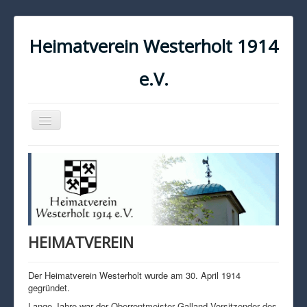
Heimatverein Westerholt 1914
e.V.
Navigation
an/aus
START
KONTAKT
IMPRESSUM
DATENSCHUTZ
HEIMATVEREIN
Der Heimatverein Westerholt wurde am 30. April 1914
gegründet.
Lange Jahre war der Oberrentmeister Galland Vorsitzender des