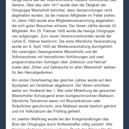
Vereins. Über das Jahr 1917 wurde über die Tätigkeit der
Ortsgruppe Westerholt berichtet, dass Versammlungen nicht
abgehalten wurden, da die meisten Mitglieder im Felde stehen.
Im Jahre 1920 wurde eine Mitgliederversammlung abgehalten,
die sich guten Besuches erfreute. Der Verein zählte damals 33
Mitglieder. Am 25. Februar 1935 wurde die hiesige Ortsgruppe
neu aufgezogen. Zum neuen Vereinsvorsitzenden wurde der
Lehrer E. Hübner bestimmt. Die erste öffentliche Veranstaltung
wurde am 6. April 1935 als Werbeveranstaltung durchgeführt.
Die vereinigten Gesangvereine Westerholts und der
Volkstanzkreis mit heimatlichen Vorführungen und zwei
programmatischen Vorträgen über „Volkstum und Heimat“
sowie über „Sitten und Gebräuche im alten Westerholt“ warben
für den Heimatgedanken.
Am ersten Osterfeiertag des gleichen Jahres wurde auf dem
Sportplatz ein Osterfeuer abgebrannt. Der Verein errichtete
weiter am Vorabend des 1. Mai unter Mitwirkung der gesamten
Westerholter Schuljugend einen buntgeschmückten Maibaum.
Sämtliche Teilnehmer waren mit Blumenkränzen oder
Sträußchen geschmückt, eine Maibraut wurde feierlich gekrönt
und mit Volkstänzen der Frühling gefeiert.
Im zweiten Weltkrieg wurde bei den Kriegshandlungen das
Büro der Ortsgruppe durch Artillerietreffer völlig zerstört. Alle