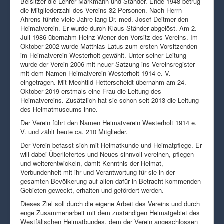
Beisitzer die Lehrer Markmann und Ständer. Ende 1948 betrug
die Mitgliederzahl des Vereins 32 Personen. Nach Herrn
Ahrens führte viele Jahre lang Dr. med. Josef Deitmer den
Heimatverein. Er wurde durch Klaus Ständer abgelöst. Am 2.
Juli 1986 übernahm Heinz Wener den Vorsitz des Vereins. Im
Oktober 2002 wurde Matthias Latus zum ersten Vorsitzenden
im Heimatverein Westerholt gewählt. Unter seiner Leitung
wurde der Verein 2006 mit neuer Satzung ins Vereinsregister
mit dem Namen Heimatverein Westerholt 1914 e. V.
eingetragen. Mit Mechtild Hetterscheidt übernahm am 24.
Oktober 2019 erstmals eine Frau die Leitung des
Heimatvereins. Zusätzlich hat sie schon seit 2013 die Leitung
des Heimatmuseums inne.
Der Verein führt den Namen Heimatverein Westerholt 1914 e.
V. und zählt heute ca. 210 Mitglieder.
Der Verein befasst sich mit Heimatkunde und Heimatpflege. Er
will dabei Überliefertes und Neues sinnvoll vereinen, pflegen
und weiterentwickeln, damit Kenntnis der Heimat,
Verbundenheit mit ihr und Verantwortung für sie in der
gesamten Bevölkerung auf allen dafür in Betracht kommenden
Gebieten geweckt, erhalten und gefördert werden.
Dieses Ziel soll durch die eigene Arbeit des Vereins und durch
enge Zusammenarbeit mit dem zuständigen Heimatgebiet des
Westfälischen Heimatbundes, dem der Verein angeschlossen