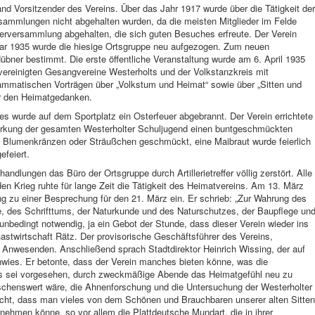
nd Vorsitzender des Vereins. Über das Jahr 1917 wurde über die Tätigkeit der
rsammlungen nicht abgehalten wurden, da die meisten Mitglieder im Felde
derversammlung abgehalten, die sich guten Besuches erfreute. Der Verein
uar 1935 wurde die hiesige Ortsgruppe neu aufgezogen. Zum neuen
übner bestimmt. Die erste öffentliche Veranstaltung wurde am 6. April 1935
vereinigten Gesangvereine Westerholts und der Volkstanzkreis mit
ammatischen Vorträgen über „Volkstum und Heimat“ sowie über „Sitten und
ür den Heimatgedanken.
es wurde auf dem Sportplatz ein Osterfeuer abgebrannt. Der Verein errichtete
wirkung der gesamten Westerholter Schuljugend einen buntgeschmückten
 Blumenkränzen oder Sträußchen geschmückt, eine Maibraut wurde feierlich
efeiert.
ndlungen das Büro der Ortsgruppe durch Artillerietreffer völlig zerstört. Alle
en Krieg ruhte für lange Zeit die Tätigkeit des Heimatvereins. Am 13. März
ng zu einer Besprechung für den 21. März ein. Er schrieb: „Zur Wahrung des
e, des Schrifttums, der Naturkunde und des Naturschutzes, der Baupflege un
nbedingt notwendig, ja ein Gebot der Stunde, dass dieser Verein wieder ins
Gastwirtschaft Rätz. Der provisorische Geschäftsführer des Vereins,
 Anwesenden. Anschließend sprach Stadtdirektor Heinrich Wissing, der auf
wies. Er betonte, dass der Verein manches bieten könne, was die
 sei vorgesehen, durch zweckmäßige Abende das Heimatgefühl neu zu
nschenswert wäre, die Ahnenforschung und die Untersuchung der Westerholter
cht, dass man vieles von dem Schönen und Brauchbaren unserer alten Sitten
rnehmen könne, so vor allem die Plattdeutsche Mundart, die in ihrer