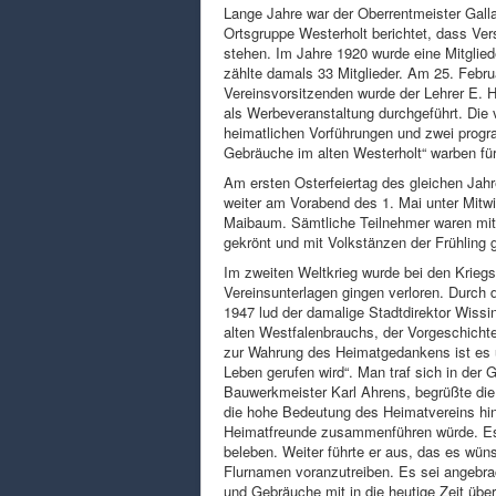
Lange Jahre war der Oberrentmeister Galla
Ortsgruppe Westerholt berichtet, dass Ve
stehen. Im Jahre 1920 wurde eine Mitglie
zählte damals 33 Mitglieder. Am 25. Febr
Vereinsvorsitzenden wurde der Lehrer E. H
als Werbeveranstaltung durchgeführt. Die 
heimatlichen Vorführungen und zwei progr
Gebräuche im alten Westerholt“ warben f
Am ersten Osterfeiertag des gleichen Jahr
weiter am Vorabend des 1. Mai unter Mit
Maibaum. Sämtliche Teilnehmer waren mit
gekrönt und mit Volkstänzen der Frühling g
Im zweiten Weltkrieg wurde bei den Kriegsha
Vereinsunterlagen gingen verloren. Durch d
1947 lud der damalige Stadtdirektor Wissi
alten Westfalenbrauchs, der Vorgeschicht
zur Wahrung des Heimatgedankens ist es u
Leben gerufen wird“. Man traf sich in der 
Bauwerkmeister Karl Ahrens, begrüßte die
die hohe Bedeutung des Heimatvereins hin
Heimatfreunde zusammenführen würde. Es
beleben. Weiter führte er aus, das es wü
Flurnamen voranzutreiben. Es sei angebra
und Gebräuche mit in die heutige Zeit übe