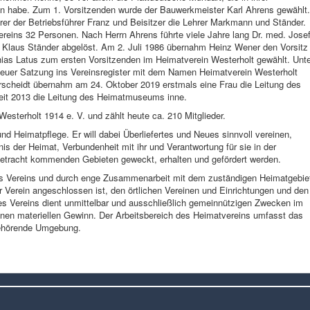
n habe. Zum 1. Vorsitzenden wurde der Bauwerkmeister Karl Ahrens gewählt.
rer der Betriebsführer Franz und Beisitzer die Lehrer Markmann und Ständer.
ereins 32 Personen. Nach Herrn Ahrens führte viele Jahre lang Dr. med. Jose
 Klaus Ständer abgelöst. Am 2. Juli 1986 übernahm Heinz Wener den Vorsitz
ias Latus zum ersten Vorsitzenden im Heimatverein Westerholt gewählt. Unte
 neuer Satzung ins Vereinsregister mit dem Namen Heimatverein Westerholt
erscheidt übernahm am 24. Oktober 2019 erstmals eine Frau die Leitung des
seit 2013 die Leitung des Heimatmuseums inne.
esterholt 1914 e. V. und zählt heute ca. 210 Mitglieder.
nd Heimatpflege. Er will dabei Überliefertes und Neues sinnvoll vereinen,
is der Heimat, Verbundenheit mit ihr und Verantwortung für sie in der
Betracht kommenden Gebieten geweckt, erhalten und gefördert werden.
 des Vereins und durch enge Zusammenarbeit mit dem zuständigen Heimatgebie
Verein angeschlossen ist, den örtlichen Vereinen und Einrichtungen und den
des Vereins dient unmittelbar und ausschließlich gemeinnützigen Zwecken im
inen materiellen Gewinn. Der Arbeitsbereich des Heimatvereins umfasst das
gehörende Umgebung.
.