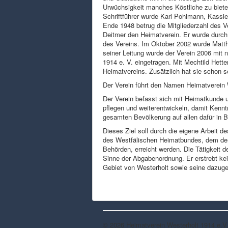
Urwüchsigkeit manches Köstliche zu biete
Schriftführer wurde Karl Pohlmann, Kassie
Ende 1948 betrug die Mitgliederzahl des V
Deitmer den Heimatverein. Er wurde durch
des Vereins. Im Oktober 2002 wurde Matth
seiner Leitung wurde der Verein 2006 mit
1914 e. V. eingetragen. Mit Mechtild Hett
Heimatvereins. Zusätzlich hat sie schon 
Der Verein führt den Namen Heimatverein W
Der Verein befasst sich mit Heimatkunde u
pflegen und weiterentwickeln, damit Kenntn
gesamten Bevölkerung auf allen dafür in 
Dieses Ziel soll durch die eigene Arbeit
des Westfälischen Heimatbundes, dem der 
Behörden, erreicht werden. Die Tätigkeit 
Sinne der Abgabenordnung. Er erstrebt ke
Gebiet von Westerholt sowie seine dazu
© 2026 Heimatverein Westerholt 1914 e.V