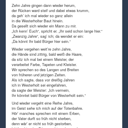
Zehn Jahre gingen dann wieder herum,
der Rücken ward steif und dabei etwas krumm,
da geh’ ich mal wieder so ganz allein
in die Westerholter Baut hinein.
Da gesellt sich wieder ein Mann zu mir.
„Ich kenn’ Euch“, spricht er. „Ihr seid schon lange hier.“
„Zwanzig Jahre“, sag’ ich; da wendet er ein:
„Da könnt Ihr bald Bürger hier sein.“
Wieder vergehen weit’re zehn Jahre,
die Hände sind zittrig, bald weiß die Haare,
da sitz ich mal bei einem Meister, der
verarbeitet Farbe, Tapeten und Kleister.
Wir sprechen so des Langen und Breiten
von früheren und jetzigen Zeiten.
Als ich sagte, dass vor dreißig Jahren
ich in Westerholt sei eingefahren,
da sagte der Meister: „Ich vermein,
Ihr könntet bald Bürger von Westerholt sein.“
Und wieder vergeht eine Reihe Jahre,
im Geist sehe ich mich auf der Totenbahre.
Hör’ manches sprechen mit einem Erben,
der Vater durft so früh nicht sterben,
denn wär’ er nicht so früh gestorben,