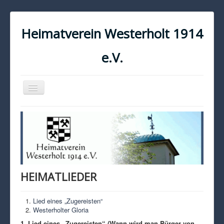
Heimatverein Westerholt 1914
e.V.
Navigation
an/aus
START
KONTAKT
IMPRESSUM
DATENSCHUTZ
HEIMATLIEDER
Lied eines „Zugereisten“
Westerholter Gloria
1. Lied eines „Zugereisten“ (Wann wird man Bürger von