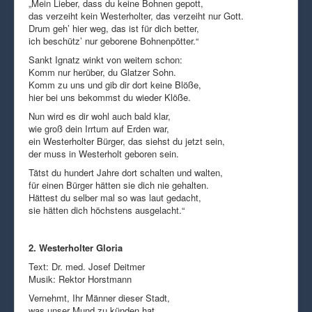
„Mein Lieber, dass du keine Bohnen gepott,
das verzeiht kein Westerholter, das verzeiht nur Gott.
Drum geh’ hier weg, das ist für dich better,
ich beschütz’ nur geborene Bohnenpötter.“
Sankt Ignatz winkt von weitem schon:
Komm nur herüber, du Glatzer Sohn.
Komm zu uns und gib dir dort keine Blöße,
hier bei uns bekommst du wieder Klöße.
Nun wird es dir wohl auch bald klar,
wie groß dein Irrtum auf Erden war,
ein Westerholter Bürger, das siehst du jetzt sein,
der muss in Westerholt geboren sein.
Tätst du hundert Jahre dort schalten und walten,
für einen Bürger hätten sie dich nie gehalten.
Hättest du selber mal so was laut gedacht,
sie hätten dich höchstens ausgelacht.“
2. Westerholter Gloria
Text: Dr. med. Josef Deitmer
Musik: Rektor Horstmann
Vernehmt, Ihr Männer dieser Stadt,
was unser Mund zu künden hat.