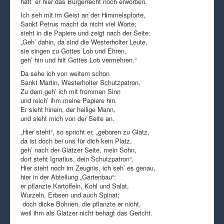
hätt’ er hier das Bürgerrecht noch erworben.
Ich seh mit im Geist an der Himmelspforte,
Sankt Petrus macht da nicht viel Worte;
sieht in die Papiere und zeigt nach der Seite:
„Geh’ dahin, da sind die Westerholter Leute,
sie singen zu Gottes Lob und Ehren,
geh’ hin und hilf Gottes Lob vermehren.“
Da sehe ich von weitem schon
Sankt Martin, Westerholter Schutzpatron.
Zu dem geh’ ich mit frommen Sinn
und reich’ ihm meine Papiere hin.
Er sieht hinein, der heilige Mann,
und sieht mich von der Seite an.
„Hier steht“, so spricht er, „geboren zu Glatz,
da ist doch bei uns für dich kein Platz,
geh’ nach der Glatzer Seite, mein Sohn,
dort steht Ignatius, dein Schutzpatron“.
Hier steht noch im Zeugnis, ich seh’ es genau,
hier in der Abteilung „Gartenbau“:
er pflanzte Kartoffeln, Kohl und Salat,
Wurzeln, Erbsen und auch Spinat;
doch dicke Bohnen, die pflanzte er nicht,
weil ihm als Glatzer nicht behagt das Gericht.