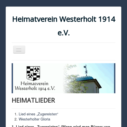
Heimatverein Westerholt 1914
e.V.
Navigation
an/aus
START
KONTAKT
IMPRESSUM
DATENSCHUTZ
HEIMATLIEDER
Lied eines „Zugereisten“
Westerholter Gloria
1. Lied eines „Zugereisten“ (Wann wird man Bürger von