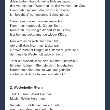
„Mein Lieber, dass du keine Bohnen gepott,
das verzeiht kein Westerholter, das verzeiht nur Gott.
Drum geh’ hier weg, das ist für dich better,
ich beschütz’ nur geborene Bohnenpötter.“
Sankt Ignatz winkt von weitem schon:
Komm nur herüber, du Glatzer Sohn.
Komm zu uns und gib dir dort keine Blöße,
hier bei uns bekommst du wieder Klöße.
Nun wird es dir wohl auch bald klar,
wie groß dein Irrtum auf Erden war,
ein Westerholter Bürger, das siehst du jetzt sein,
der muss in Westerholt geboren sein.
Tätst du hundert Jahre dort schalten und walten,
für einen Bürger hätten sie dich nie gehalten.
Hättest du selber mal so was laut gedacht,
sie hätten dich höchstens ausgelacht.“
2. Westerholter Gloria
Text: Dr. med. Josef Deitmer
Musik: Rektor Horstmann
Vernehmt, Ihr Männer dieser Stadt,
was unser Mund zu künden hat.