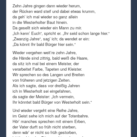
Zehn Jahre gingen dann wieder herum,
der Rücken ward steif und dabei etwas krumm,
da geh’ ich mal wieder so ganz allein
in die Westerholter Baut hinein.
Da gesellt sich wieder ein Mann zu mir.
„Ich kenn’ Euch“, spricht er. „Ihr seid schon lange hier.“
„Zwanzig Jahre“, sag’ ich; da wendet er ein:
„Da könnt Ihr bald Bürger hier sein.“
Wieder vergehen weit’re zehn Jahre,
die Hände sind zittrig, bald weiß die Haare,
da sitz ich mal bei einem Meister, der
verarbeitet Farbe, Tapeten und Kleister.
Wir sprechen so des Langen und Breiten
von früheren und jetzigen Zeiten.
Als ich sagte, dass vor dreißig Jahren
ich in Westerholt sei eingefahren,
da sagte der Meister: „Ich vermein,
Ihr könntet bald Bürger von Westerholt sein.“
Und wieder vergeht eine Reihe Jahre,
im Geist sehe ich mich auf der Totenbahre.
Hör’ manches sprechen mit einem Erben,
der Vater durft so früh nicht sterben,
denn wär’ er nicht so früh gestorben,