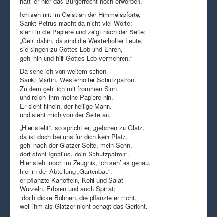
hätt’ er hier das Bürgerrecht noch erworben.
Ich seh mit im Geist an der Himmelspforte,
Sankt Petrus macht da nicht viel Worte;
sieht in die Papiere und zeigt nach der Seite:
„Geh’ dahin, da sind die Westerholter Leute,
sie singen zu Gottes Lob und Ehren,
geh’ hin und hilf Gottes Lob vermehren.“
Da sehe ich von weitem schon
Sankt Martin, Westerholter Schutzpatron.
Zu dem geh’ ich mit frommen Sinn
und reich’ ihm meine Papiere hin.
Er sieht hinein, der heilige Mann,
und sieht mich von der Seite an.
„Hier steht“, so spricht er, „geboren zu Glatz,
da ist doch bei uns für dich kein Platz,
geh’ nach der Glatzer Seite, mein Sohn,
dort steht Ignatius, dein Schutzpatron“.
Hier steht noch im Zeugnis, ich seh’ es genau,
hier in der Abteilung „Gartenbau“:
er pflanzte Kartoffeln, Kohl und Salat,
Wurzeln, Erbsen und auch Spinat;
doch dicke Bohnen, die pflanzte er nicht,
weil ihm als Glatzer nicht behagt das Gericht.