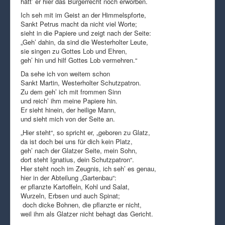
hätt’ er hier das Bürgerrecht noch erworben.
Ich seh mit im Geist an der Himmelspforte,
Sankt Petrus macht da nicht viel Worte;
sieht in die Papiere und zeigt nach der Seite:
„Geh’ dahin, da sind die Westerholter Leute,
sie singen zu Gottes Lob und Ehren,
geh’ hin und hilf Gottes Lob vermehren.“
Da sehe ich von weitem schon
Sankt Martin, Westerholter Schutzpatron.
Zu dem geh’ ich mit frommen Sinn
und reich’ ihm meine Papiere hin.
Er sieht hinein, der heilige Mann,
und sieht mich von der Seite an.
„Hier steht“, so spricht er, „geboren zu Glatz,
da ist doch bei uns für dich kein Platz,
geh’ nach der Glatzer Seite, mein Sohn,
dort steht Ignatius, dein Schutzpatron“.
Hier steht noch im Zeugnis, ich seh’ es genau,
hier in der Abteilung „Gartenbau“:
er pflanzte Kartoffeln, Kohl und Salat,
Wurzeln, Erbsen und auch Spinat;
doch dicke Bohnen, die pflanzte er nicht,
weil ihm als Glatzer nicht behagt das Gericht.