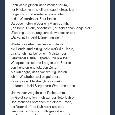
Zehn Jahre gingen dann wieder herum,
der Rücken ward steif und dabei etwas krumm,
da geh’ ich mal wieder so ganz allein
in die Westerholter Baut hinein.
Da gesellt sich wieder ein Mann zu mir.
„Ich kenn’ Euch“, spricht er. „Ihr seid schon lange hier.“
„Zwanzig Jahre“, sag’ ich; da wendet er ein:
„Da könnt Ihr bald Bürger hier sein.“
Wieder vergehen weit’re zehn Jahre,
die Hände sind zittrig, bald weiß die Haare,
da sitz ich mal bei einem Meister, der
verarbeitet Farbe, Tapeten und Kleister.
Wir sprechen so des Langen und Breiten
von früheren und jetzigen Zeiten.
Als ich sagte, dass vor dreißig Jahren
ich in Westerholt sei eingefahren,
da sagte der Meister: „Ich vermein,
Ihr könntet bald Bürger von Westerholt sein.“
Und wieder vergeht eine Reihe Jahre,
im Geist sehe ich mich auf der Totenbahre.
Hör’ manches sprechen mit einem Erben,
der Vater durft so früh nicht sterben,
denn wär’ er nicht so früh gestorben,