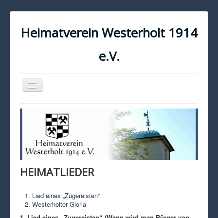
Heimatverein Westerholt 1914
e.V.
Navigation
an/aus
START
KONTAKT
IMPRESSUM
DATENSCHUTZ
HEIMATLIEDER
Lied eines „Zugereisten“
Westerholter Gloria
1. Lied eines „Zugereisten“ (Wann wird man Bürger von