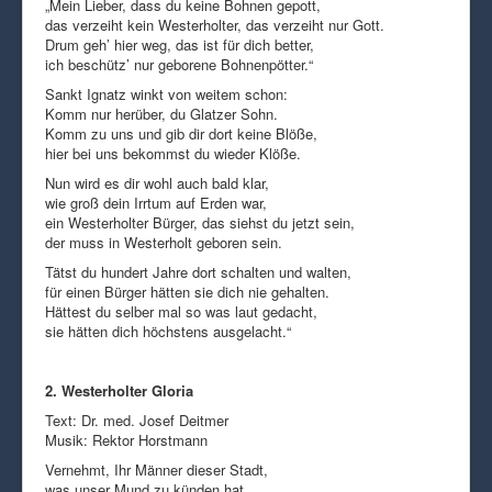
„Mein Lieber, dass du keine Bohnen gepott,
das verzeiht kein Westerholter, das verzeiht nur Gott.
Drum geh’ hier weg, das ist für dich better,
ich beschütz’ nur geborene Bohnenpötter.“
Sankt Ignatz winkt von weitem schon:
Komm nur herüber, du Glatzer Sohn.
Komm zu uns und gib dir dort keine Blöße,
hier bei uns bekommst du wieder Klöße.
Nun wird es dir wohl auch bald klar,
wie groß dein Irrtum auf Erden war,
ein Westerholter Bürger, das siehst du jetzt sein,
der muss in Westerholt geboren sein.
Tätst du hundert Jahre dort schalten und walten,
für einen Bürger hätten sie dich nie gehalten.
Hättest du selber mal so was laut gedacht,
sie hätten dich höchstens ausgelacht.“
2. Westerholter Gloria
Text: Dr. med. Josef Deitmer
Musik: Rektor Horstmann
Vernehmt, Ihr Männer dieser Stadt,
was unser Mund zu künden hat.